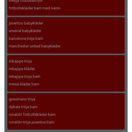
billiga fotbollströjor
fotbollskläder barn med namn
juventus babykläder
arsenal babykläder
barcelona tröja barn
manchester united babykläder
mbappe tröja
mbappe kläder
mbappe tröja barn
messi kläder barn
griezmann tröja
dybala tröja barn
ronaldo fotbollskläder barn
ronaldo tröja juventus barn