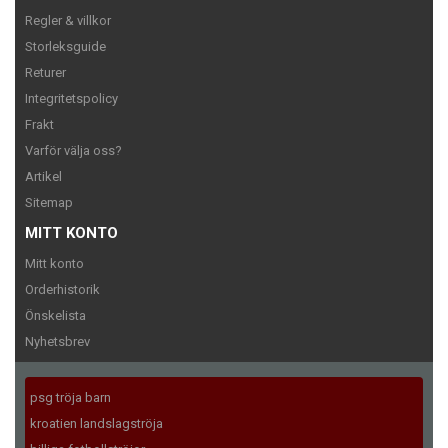
Regler & villkor
Storleksguide
Returer
Integritetspolicy
Frakt
Varför välja oss?
Artikel
Sitemap
MITT KONTO
Mitt konto
Orderhistorik
Önskelista
Nyhetsbrev
psg tröja barn
kroatien landslagströja