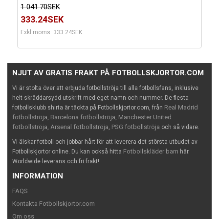
1 041.70SEK
333.24SEK
Exkl moms: 333.24SEK
NJUT AV GRATIS FRAKT PÅ FOTBOLLSKJORTOR.COM
Vi är stolta över att erbjuda fotbollströja till alla fotbollsfans, inklusive
helt skräddarsydd utskrift med eget namn och nummer. De flesta
Real Madrid
fotbollsklubb shirta är täckta på Fotbollskjortor.com, från
fotbollströja
Barcelona fotbollströja
Manchester United
,
,
fotbollströja
Arsenal fotbollströja
PSG fotbollströja
,
,
och så vidare.
Vi älskar fotboll och jobbar hårt för att leverera det största utbudet av
Fotbollskläder barn
Fotbollskjortor online. Du kan också hitta
här.
Worldwide leverans och fri frakt!
INFORMATION
FAQS
Kontakta Fotbollskjortor.com
Om oss