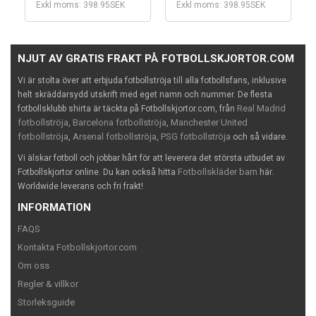
Exkl moms: 398.95SEK
Exkl moms: 398.95SEK
NJUT AV GRATIS FRAKT PÅ FOTBOLLSKJORTOR.COM
Vi är stolta över att erbjuda fotbollströja till alla fotbollsfans, inklusive
helt skräddarsydd utskrift med eget namn och nummer. De flesta
Real Madrid
fotbollsklubb shirta är täckta på Fotbollskjortor.com, från
fotbollströja
Barcelona fotbollströja
Manchester United
,
,
fotbollströja
Arsenal fotbollströja
PSG fotbollströja
,
,
och så vidare.
Vi älskar fotboll och jobbar hårt för att leverera det största utbudet av
Fotbollskläder barn
Fotbollskjortor online. Du kan också hitta
här.
Worldwide leverans och fri frakt!
INFORMATION
FAQS
Kontakta Fotbollskjortor.com
Om oss
Regler & villkor
Storleksguide