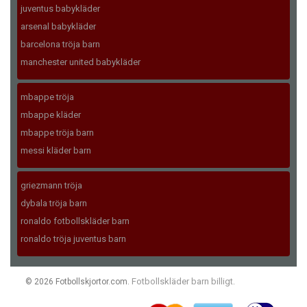
juventus babykläder
arsenal babykläder
barcelona tröja barn
manchester united babykläder
mbappe tröja
mbappe kläder
mbappe tröja barn
messi kläder barn
griezmann tröja
dybala tröja barn
ronaldo fotbollskläder barn
ronaldo tröja juventus barn
Fotbollskläder barn billigt
© 2026 Fotbollskjortor.com.
.