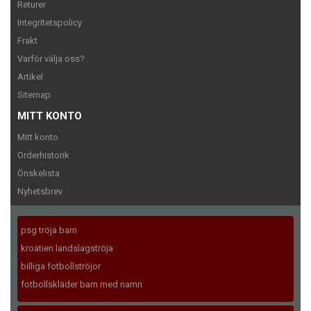
Returer
Integritetspolicy
Frakt
Varför välja oss?
Artikel
Sitemap
MITT KONTO
Mitt konto
Orderhistorik
Önskelista
Nyhetsbrev
psg tröja barn
kroatien landslagströja
billiga fotbollströjor
fotbollskläder barn med namn