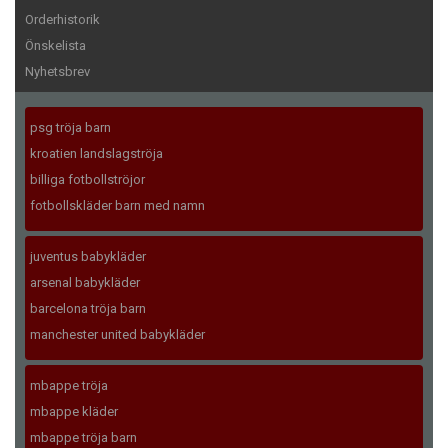
Orderhistorik
Önskelista
Nyhetsbrev
psg tröja barn
kroatien landslagströja
billiga fotbollströjor
fotbollskläder barn med namn
juventus babykläder
arsenal babykläder
barcelona tröja barn
manchester united babykläder
mbappe tröja
mbappe kläder
mbappe tröja barn