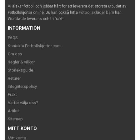
Vi älskar fotboll och jobbar hårt för att leverera det största utbudet av
Fotbollskläder barn
Fotbollskjortor online. Du kan också hitta
här.
Worldwide leverans och fri frakt!
INFORMATION
FAQS
Kontakta Fotbollskjortor.com
Om oss
Regler & villkor
Storleksguide
Returer
Integritetspolicy
Frakt
Varför välja oss?
Artikel
Sitemap
MITT KONTO
Mitt konto