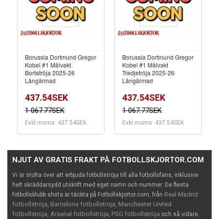
Borussia Dortmund Gregor
Borussia Dortmund Gregor
Kobel #1 Målvakt
Kobel #1 Målvakt
Bortatröja 2025-26
Tredjetröja 2025-26
Långärmad
Långärmad
437.54SEK
437.54SEK
1 067.77SEK
1 067.77SEK
Exkl moms: 437.54SEK
Exkl moms: 437.54SEK
NJUT AV GRATIS FRAKT PÅ FOTBOLLSKJORTOR.COM
Vi är stolta över att erbjuda fotbollströja till alla fotbollsfans, inklusive
helt skräddarsydd utskrift med eget namn och nummer. De flesta
Real Madrid
fotbollsklubb shirta är täckta på Fotbollskjortor.com, från
fotbollströja
Barcelona fotbollströja
Manchester United
,
,
fotbollströja
Arsenal fotbollströja
PSG fotbollströja
,
,
och så vidare.