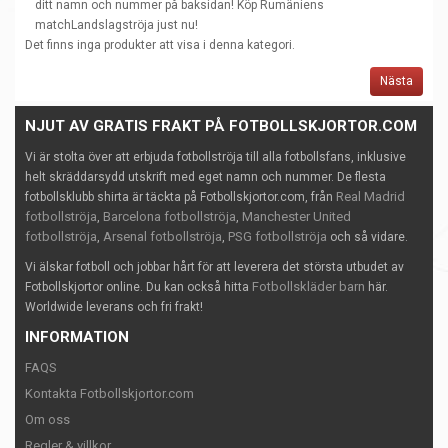
ditt namn och nummer på baksidan! Köp Rumäniens
matchLandslagströja just nu!
Det finns inga produkter att visa i denna kategori.
Nästa
NJUT AV GRATIS FRAKT PÅ FOTBOLLSKJORTOR.COM
Vi är stolta över att erbjuda fotbollströja till alla fotbollsfans, inklusive
helt skräddarsydd utskrift med eget namn och nummer. De flesta
Real Madrid
fotbollsklubb shirta är täckta på Fotbollskjortor.com, från
fotbollströja
Barcelona fotbollströja
Manchester United
,
,
fotbollströja
Arsenal fotbollströja
PSG fotbollströja
,
,
och så vidare.
Vi älskar fotboll och jobbar hårt för att leverera det största utbudet av
Fotbollskläder barn
Fotbollskjortor online. Du kan också hitta
här.
Worldwide leverans och fri frakt!
INFORMATION
FAQS
Kontakta Fotbollskjortor.com
Om oss
Regler & villkor