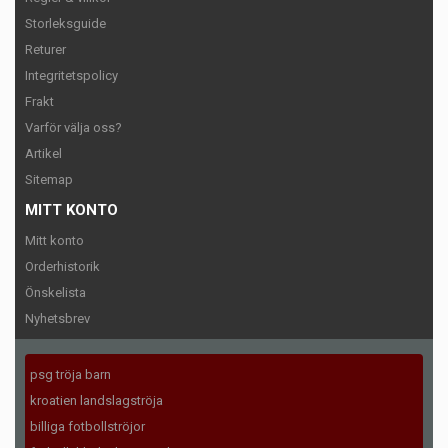
Storleksguide
Returer
Integritetspolicy
Frakt
Varför välja oss?
Artikel
Sitemap
MITT KONTO
Mitt konto
Orderhistorik
Önskelista
Nyhetsbrev
psg tröja barn
kroatien landslagströja
billiga fotbollströjor