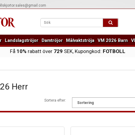
ollskjortor.sales@gmail.com
r
Landslagströjor
Damtröjor
Målvaktströja
VM 2026 Barn
V
Få
10%
rabatt över
729
SEK, Kupongkod:
FOTBOLL
26 Herr
Sortera efter: