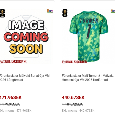
Förenta stater Målvakt Bortatröja VM
Förenta stater Matt Turner #1 Målvakt
2026 Långärmad
Hemmatröja VM 2026 Kortärmad
471.96SEK
440.67SEK
1 179.95SEK
1 101.72SEK
Exkl moms: 471.96SEK
Exkl moms: 440.67SEK