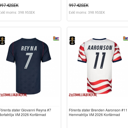
997.42SEK
997.42SEK
Exkl moms: 398.95SEK
Exkl moms: 398.95SEK
Förenta stater Giovanni Reyna #7
Förenta stater Brenden Aaronson #11
Bortatröja VM 2026 Kortärmad
Hemmatröja VM 2026 Kortärmad