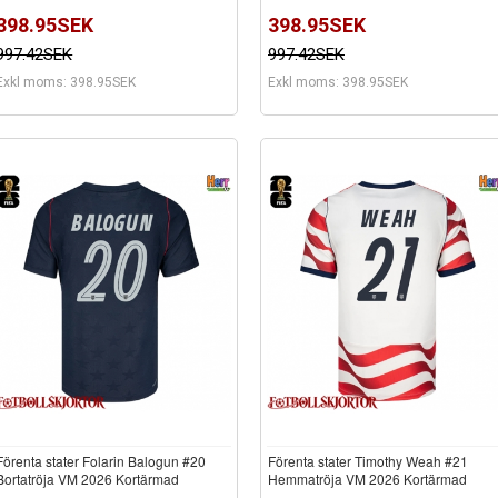
398.95SEK
398.95SEK
997.42SEK
997.42SEK
Exkl moms: 398.95SEK
Exkl moms: 398.95SEK
Förenta stater Folarin Balogun #20
Förenta stater Timothy Weah #21
Bortatröja VM 2026 Kortärmad
Hemmatröja VM 2026 Kortärmad