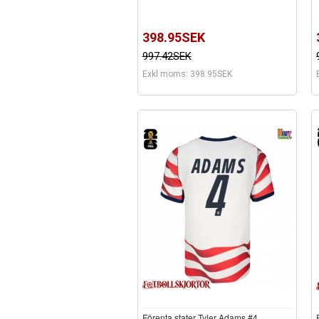
398.95SEK
997.42SEK
Exkl moms: 398.95SEK
Förenta stater Tyler Adams #4