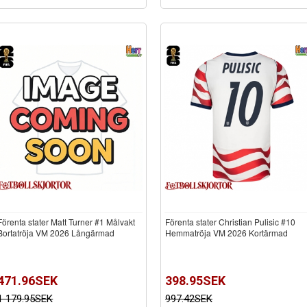
Förenta stater Matt Turner #1 Målvakt
Förenta stater Christian Pulisic #10
Bortatröja VM 2026 Långärmad
Hemmatröja VM 2026 Kortärmad
471.96SEK
398.95SEK
1 179.95SEK
997.42SEK