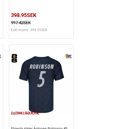
398.95SEK
997.42SEK
Exkl moms: 398.95SEK
Förenta stater Antonee Robinson #5