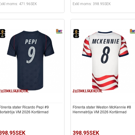
Exkl moms: 471.96SEK
Exkl moms: 398.95SEK
Förenta stater Ricardo Pepi #9
Förenta stater Weston McKennie #8
Bortatröja VM 2026 Kortärmad
Hemmatröja VM 2026 Kortärmad
398.95SEK
398.95SEK