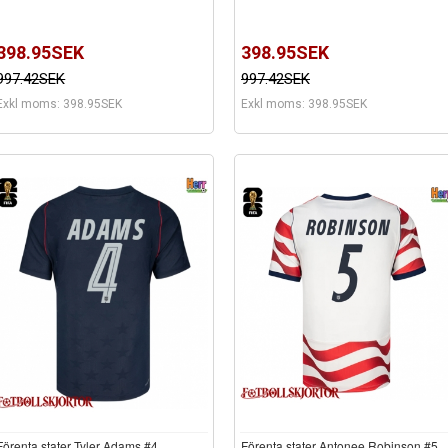
398.95SEK
398.95SEK
997.42SEK
997.42SEK
Exkl moms: 398.95SEK
Exkl moms: 398.95SEK
Förenta stater Tyler Adams #4
Förenta stater Antonee Robinson #5