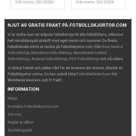
Exkl moms: 383.30SEK
Exkl moms: 383.30SEK
NJUT AV GRATIS FRAKT PÅ FOTBOLLSKJORTOR.COM
Vi är stolta över att erbjuda fotbollströja till alla fotbollsfans, inklusive
helt skräddarsydd utskrift med eget namn och nummer. De flesta
Real Madrid
fotbollsklubb shirta är täckta på Fotbollskjortor.com, från
fotbollströja
Barcelona fotbollströja
Manchester United
,
,
fotbollströja
Arsenal fotbollströja
PSG fotbollströja
,
,
och så vidare.
Vi älskar fotboll och jobbar hårt för att leverera det största utbudet av
Fotbollskläder barn
Fotbollskjortor online. Du kan också hitta
här.
Worldwide leverans och fri frakt!
INFORMATION
FAQS
Kontakta Fotbollskjortor.com
Om oss
Regler & villkor
Storleksguide