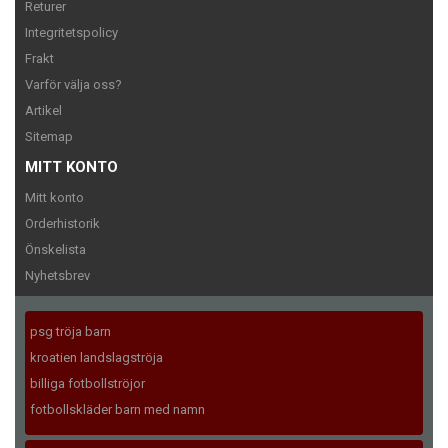
Returer
Integritetspolicy
Frakt
Varför välja oss?
Artikel
Sitemap
MITT KONTO
Mitt konto
Orderhistorik
Önskelista
Nyhetsbrev
psg tröja barn
kroatien landslagströja
billiga fotbollströjor
fotbollskläder barn med namn