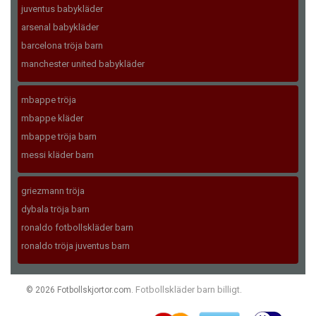
juventus babykläder
arsenal babykläder
barcelona tröja barn
manchester united babykläder
mbappe tröja
mbappe kläder
mbappe tröja barn
messi kläder barn
griezmann tröja
dybala tröja barn
ronaldo fotbollskläder barn
ronaldo tröja juventus barn
Fotbollskläder barn billigt
© 2026 Fotbollskjortor.com.
.