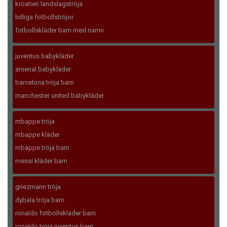
kroatien landslagströja
billiga fotbollströjor
fotbollskläder barn med namn
juventus babykläder
arsenal babykläder
barcelona tröja barn
manchester united babykläder
mbappe tröja
mbappe kläder
mbappe tröja barn
messi kläder barn
griezmann tröja
dybala tröja barn
ronaldo fotbollskläder barn
ronaldo tröja juventus barn