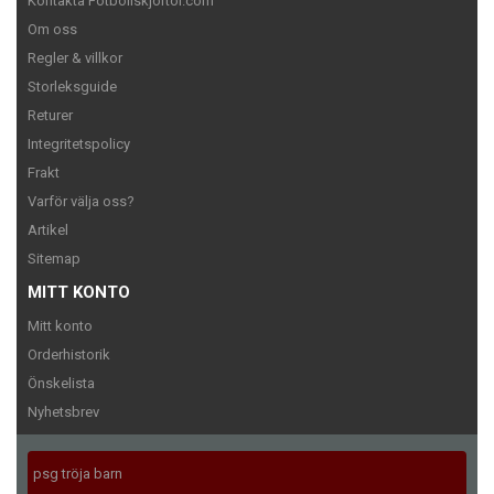
Kontakta Fotbollskjortor.com
Om oss
Regler & villkor
Storleksguide
Returer
Integritetspolicy
Frakt
Varför välja oss?
Artikel
Sitemap
MITT KONTO
Mitt konto
Orderhistorik
Önskelista
Nyhetsbrev
psg tröja barn