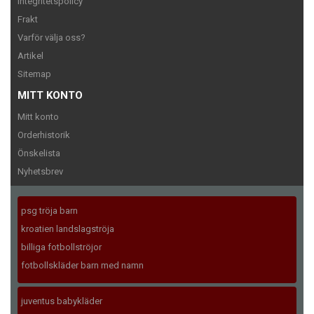
Integritetspolicy
Frakt
Varför välja oss?
Artikel
Sitemap
MITT KONTO
Mitt konto
Orderhistorik
Önskelista
Nyhetsbrev
psg tröja barn
kroatien landslagströja
billiga fotbollströjor
fotbollskläder barn med namn
juventus babykläder