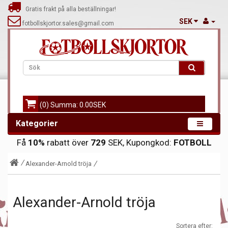
Gratis frakt på alla beställningar!
SEK
fotbollskjortor.sales@gmail.com
(0) Summa: 0.00SEK
Kategorier
Få
10%
rabatt över
729
SEK, Kupongkod:
FOTBOLL
Alexander-Arnold tröja
Alexander-Arnold tröja
Sortera efter: