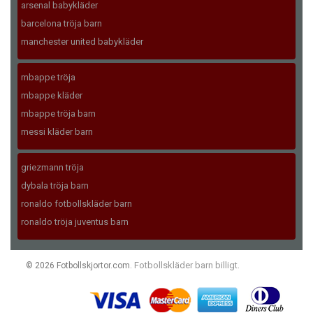
arsenal babykläder
barcelona tröja barn
manchester united babykläder
mbappe tröja
mbappe kläder
mbappe tröja barn
messi kläder barn
griezmann tröja
dybala tröja barn
ronaldo fotbollskläder barn
ronaldo tröja juventus barn
Fotbollskläder barn billigt
© 2026 Fotbollskjortor.com.
.