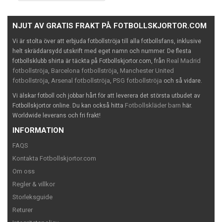
NJUT AV GRATIS FRAKT PÅ FOTBOLLSKJORTOR.COM
Vi är stolta över att erbjuda fotbollströja till alla fotbollsfans, inklusive
helt skräddarsydd utskrift med eget namn och nummer. De flesta
Real Madrid
fotbollsklubb shirta är täckta på Fotbollskjortor.com, från
fotbollströja
Barcelona fotbollströja
Manchester United
,
,
fotbollströja
Arsenal fotbollströja
PSG fotbollströja
,
,
och så vidare.
Vi älskar fotboll och jobbar hårt för att leverera det största utbudet av
Fotbollskläder barn
Fotbollskjortor online. Du kan också hitta
här.
Worldwide leverans och fri frakt!
INFORMATION
FAQS
Kontakta Fotbollskjortor.com
Om oss
Regler & villkor
Storleksguide
Returer