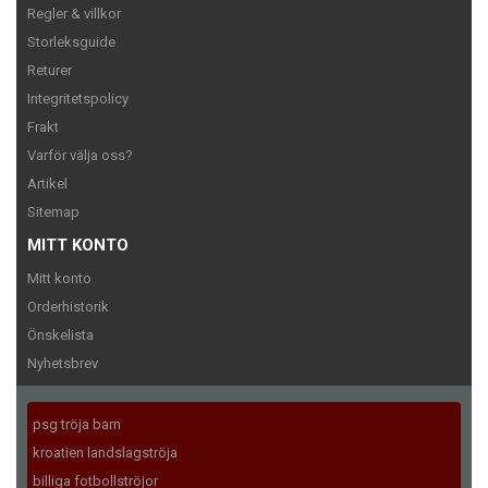
Regler & villkor
Storleksguide
Returer
Integritetspolicy
Frakt
Varför välja oss?
Artikel
Sitemap
MITT KONTO
Mitt konto
Orderhistorik
Önskelista
Nyhetsbrev
psg tröja barn
kroatien landslagströja
billiga fotbollströjor