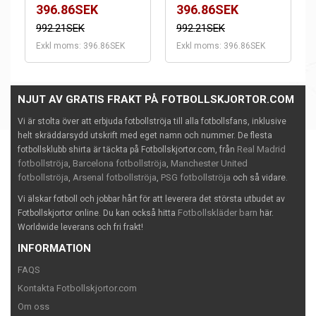
396.86SEK
396.86SEK
992.21SEK
992.21SEK
Exkl moms: 396.86SEK
Exkl moms: 396.86SEK
NJUT AV GRATIS FRAKT PÅ FOTBOLLSKJORTOR.COM
Vi är stolta över att erbjuda fotbollströja till alla fotbollsfans, inklusive
helt skräddarsydd utskrift med eget namn och nummer. De flesta
Real Madrid
fotbollsklubb shirta är täckta på Fotbollskjortor.com, från
fotbollströja
Barcelona fotbollströja
Manchester United
,
,
fotbollströja
Arsenal fotbollströja
PSG fotbollströja
,
,
och så vidare.
Vi älskar fotboll och jobbar hårt för att leverera det största utbudet av
Fotbollskläder barn
Fotbollskjortor online. Du kan också hitta
här.
Worldwide leverans och fri frakt!
INFORMATION
FAQS
Kontakta Fotbollskjortor.com
Om oss