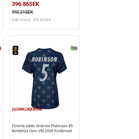
396.86SEK
992.21SEK
Exkl moms: 396.86SEK
Förenta stater Antonee Robinson #5
d
Bortatröja Dam VM 2026 Kortärmad