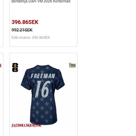
d
Bortatröja Dam VM 2026 Kortärmad
396.86SEK
992.21SEK
Exkl moms: 396.86SEK