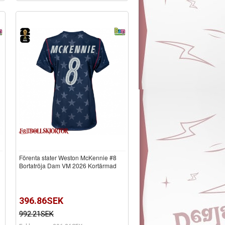
Förenta stater Weston McKennie #8
d
Bortatröja Dam VM 2026 Kortärmad
396.86SEK
992.21SEK