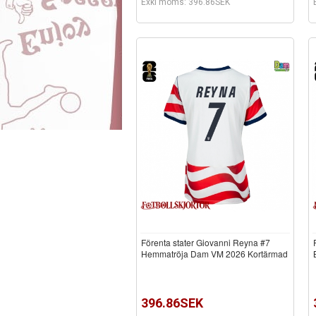
Exkl moms: 396.86SEK
Förenta stater Giovanni Reyna #7
Hemmatröja Dam VM 2026 Kortärmad
396.86SEK