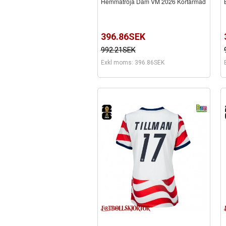
Hemmatröja Dam VM 2026 Kortärmad
396.86SEK
992.21SEK
Exkl moms: 396.86SEK