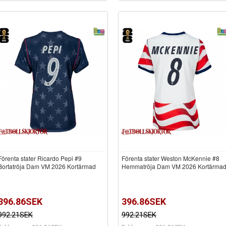
Förenta stater Ricardo Pepi #9
Förenta stater Weston McKennie #8
Bortatröja Dam VM 2026 Kortärmad
Hemmatröja Dam VM 2026 Kortärma
396.86SEK
396.86SEK
992.21SEK
992.21SEK