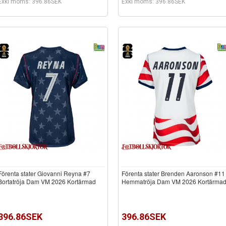
Exkl moms: 396.86SEK
Exkl moms: 396.86SEK
Förenta stater Giovanni Reyna #7
Förenta stater Brenden Aaronson #11
Bortatröja Dam VM 2026 Kortärmad
Hemmatröja Dam VM 2026 Kortärma
396.86SEK
396.86SEK