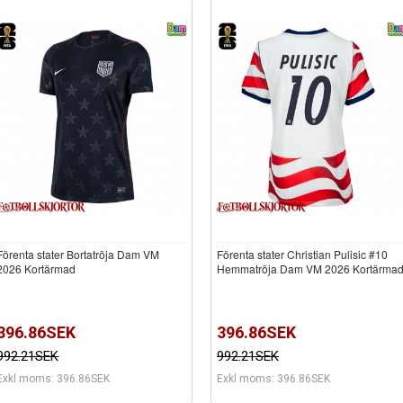
Förenta stater Bortatröja Dam VM
Förenta stater Christian Pulisic #10
2026 Kortärmad
Hemmatröja Dam VM 2026 Kortärma
396.86SEK
396.86SEK
992.21SEK
992.21SEK
Exkl moms: 396.86SEK
Exkl moms: 396.86SEK