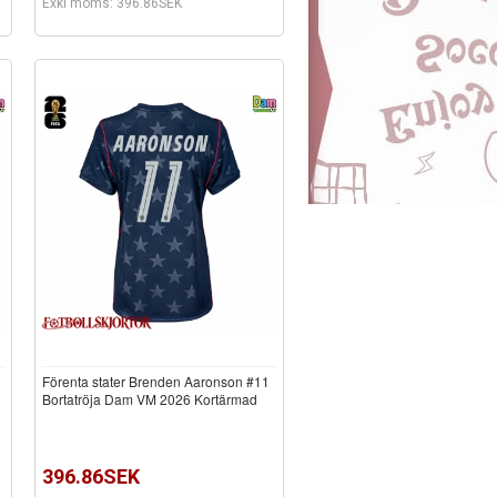
Exkl moms: 396.86SEK
Förenta stater Brenden Aaronson #11
d
Bortatröja Dam VM 2026 Kortärmad
396.86SEK