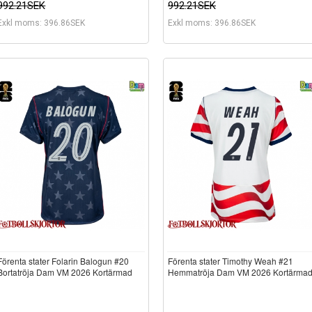
992.21SEK
992.21SEK
Exkl moms: 396.86SEK
Exkl moms: 396.86SEK
Förenta stater Folarin Balogun #20
Förenta stater Timothy Weah #21
Bortatröja Dam VM 2026 Kortärmad
Hemmatröja Dam VM 2026 Kortärma