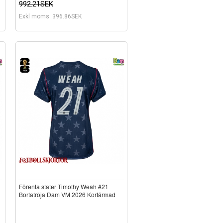
992.21SEK
Exkl moms: 396.86SEK
Förenta stater Timothy Weah #21
d
Bortatröja Dam VM 2026 Kortärmad