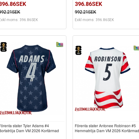
396.86SEK
396.86SEK
992.21SEK
992.21SEK
Exkl moms: 396.86SEK
Exkl moms: 396.86SEK
Förenta stater Tyler Adams #4
Förenta stater Antonee Robinson #5
Bortatröja Dam VM 2026 Kortärmad
Hemmatröja Dam VM 2026 Kortärma