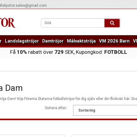
ollskjortor.sales@gmail.com
r
Landslagströjor
Damtröjor
Målvaktströja
VM 2026 Barn
V
Få
10%
rabatt över
729
SEK, Kupongkod:
FOTBOLL
ja Dam
tröja Dam! Köp Förenta Staterna fotbollströjor för dig själv eller din flickvän här. Sn
Sortera efter: