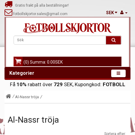
Gratis frakt på alla beställningar!
SEK
fotbollskjortor.sales@gmail.com
(0) Summa: 0.00SEK
Kategorier
Få
10%
rabatt över
729
SEK, Kupongkod:
FOTBOLL
Al-Nassr tröja
Al-Nassr tröja
Sortera efter: