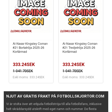
Al-Nassr Kingsley Coman
Al-Nassr Kingsley Coman
#21 Bortatröja 2025-26
#21 Tredjetröja 2025-26
Kortärmad
Kortärmad
333.24SEK
333.24SEK
1 041.70SEK
1 041.70SEK
Exkl moms: 333.24SEK
Exkl moms: 333.24SEK
NJUT AV GRATIS FRAKT PÅ FOTBOLLSKJORTOR.COM
Vi är stolta över att erbjuda fotbollströja till alla fotbollsfans, inklusive
helt skräddarsydd utskrift med eget namn och nummer. De flesta