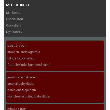
MITT KONTO
Mitt konto
Orderhistorik
Önskelista
Nyhetsbrev
psg tröja barn
kroatien landslagströja
billiga fotbollströjor
fotbollskläder barn med namn
juventus babykläder
arsenal babykläder
barcelona tröja barn
manchester united babykläder
mbappe tröja