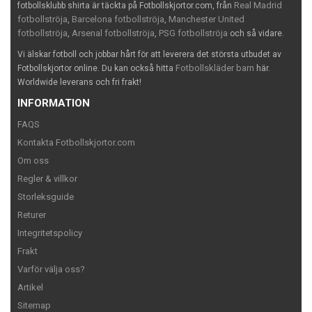
Real Madrid
fotbollsklubb shirta är täckta på Fotbollskjortor.com, från
fotbollströja
Barcelona fotbollströja
Manchester United
,
,
fotbollströja
Arsenal fotbollströja
PSG fotbollströja
,
,
och så vidare.
Vi älskar fotboll och jobbar hårt för att leverera det största utbudet av
Fotbollskläder barn
Fotbollskjortor online. Du kan också hitta
här.
Worldwide leverans och fri frakt!
INFORMATION
FAQS
Kontakta Fotbollskjortor.com
Om oss
Regler & villkor
Storleksguide
Returer
Integritetspolicy
Frakt
Varför välja oss?
Artikel
Sitemap