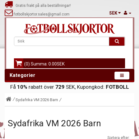
Gratis frakt på alla beställningar!
SEK
fotbollskjortor.sales@gmail.com
(0) Summa: 0.00SEK
Kategorier
Få
10%
rabatt över
729
SEK, Kupongkod:
FOTBOLL
Sydafrika VM 2026 Barn
Sydafrika VM 2026 Barn
Sortera efter: