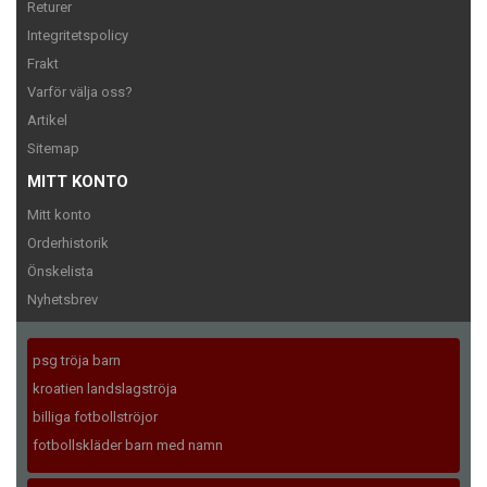
Returer
Integritetspolicy
Frakt
Varför välja oss?
Artikel
Sitemap
MITT KONTO
Mitt konto
Orderhistorik
Önskelista
Nyhetsbrev
psg tröja barn
kroatien landslagströja
billiga fotbollströjor
fotbollskläder barn med namn