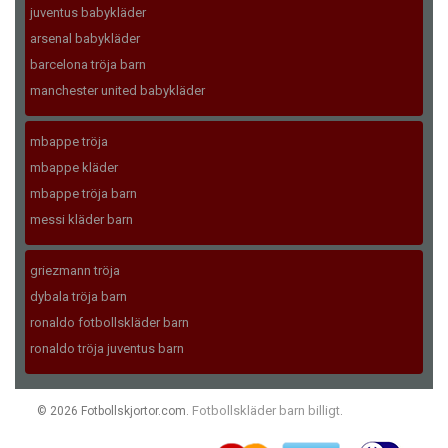
juventus babykläder
arsenal babykläder
barcelona tröja barn
manchester united babykläder
mbappe tröja
mbappe kläder
mbappe tröja barn
messi kläder barn
griezmann tröja
dybala tröja barn
ronaldo fotbollskläder barn
ronaldo tröja juventus barn
Fotbollskläder barn billigt
© 2026 Fotbollskjortor.com.
.