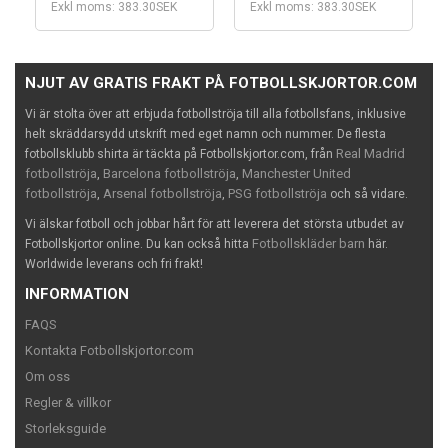
Exkl moms: 383.30SEK
Exkl moms: 383.30SEK
NJUT AV GRATIS FRAKT PÅ FOTBOLLSKJORTOR.COM
Vi är stolta över att erbjuda fotbollströja till alla fotbollsfans, inklusive
helt skräddarsydd utskrift med eget namn och nummer. De flesta
Real Madrid
fotbollsklubb shirta är täckta på Fotbollskjortor.com, från
fotbollströja
Barcelona fotbollströja
Manchester United
,
,
fotbollströja
Arsenal fotbollströja
PSG fotbollströja
,
,
och så vidare.
Vi älskar fotboll och jobbar hårt för att leverera det största utbudet av
Fotbollskläder barn
Fotbollskjortor online. Du kan också hitta
här.
Worldwide leverans och fri frakt!
INFORMATION
FAQS
Kontakta Fotbollskjortor.com
Om oss
Regler & villkor
Storleksguide