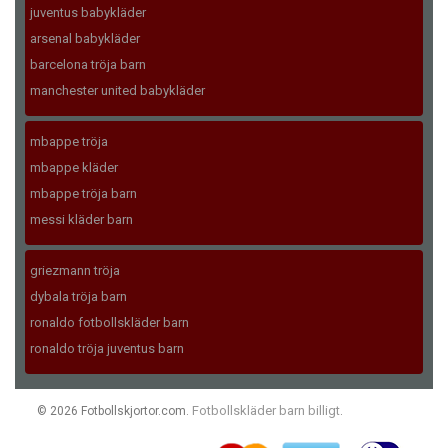
juventus babykläder
arsenal babykläder
barcelona tröja barn
manchester united babykläder
mbappe tröja
mbappe kläder
mbappe tröja barn
messi kläder barn
griezmann tröja
dybala tröja barn
ronaldo fotbollskläder barn
ronaldo tröja juventus barn
Fotbollskläder barn billigt
© 2026 Fotbollskjortor.com.
.