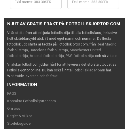
Exkl moms: 383.30SEK
Exkl moms: 383.30SEK
NJUT AV GRATIS FRAKT PÅ FOTBOLLSKJORTOR.COM
Vi är stolta över att erbjuda fotbollströja till alla fotbollsfans, inklusive
helt skräddarsydd utskrift med eget namn och nummer. De flesta
Real Madrid
fotbollsklubb shirta är täckta på Fotbollskjortor.com, från
fotbollströja
Barcelona fotbollströja
Manchester United
,
,
fotbollströja
Arsenal fotbollströja
PSG fotbollströja
,
,
och så vidare.
Vi älskar fotboll och jobbar hårt för att leverera det största utbudet av
Fotbollskläder barn
Fotbollskjortor online. Du kan också hitta
här.
Worldwide leverans och fri frakt!
INFORMATION
FAQS
Kontakta Fotbollskjortor.com
Om oss
Regler & villkor
Storleksguide