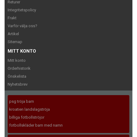
Returer
Integritetspolicy
Frakt
Varför välja oss?
Artikel
Sitemap
MITT KONTO
Mitt konto
Orderhistorik
Önskelista
Nyhetsbrev
psg tröja barn
kroatien landslagströja
billiga fotbollströjor
fotbollskläder barn med namn