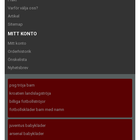
Varför välja oss?
Artikel
Sitemap
MITT KONTO
Mitt konto
Orderhistorik
Önskelista
Nyhetsbrev
psg tröja barn
kroatien landslagströja
billiga fotbollströjor
fotbollskläder barn med namn
juventus babykläder
arsenal babykläder