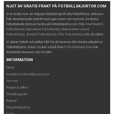
NJUT AV GRATIS FRAKT PÅ FOTBOLLSKJORTOR.COM
Vi är stolta över att erbjuda fotbollströja till alla fotbollsfans, inklusive
helt skräddarsydd utskrift med eget namn och nummer. De flesta
Real Madrid
fotbollsklubb shirta är täckta på Fotbollskjortor.com, från
fotbollströja
Barcelona fotbollströja
Manchester United
,
,
fotbollströja
Arsenal fotbollströja
PSG fotbollströja
,
,
och så vidare.
Vi älskar fotboll och jobbar hårt för att leverera det största utbudet av
Fotbollskläder barn
Fotbollskjortor online. Du kan också hitta
här.
Worldwide leverans och fri frakt!
INFORMATION
FAQS
Kontakta Fotbollskjortor.com
Om oss
Regler & villkor
Storleksguide
Returer
Integritetspolicy
Frakt