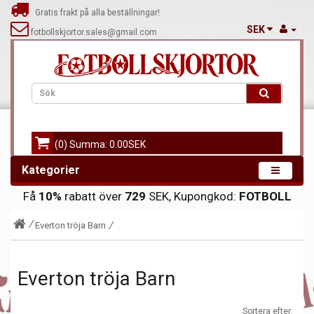
Gratis frakt på alla beställningar!
SEK
fotbollskjortor.sales@gmail.com
(0) Summa: 0.00SEK
Kategorier
Få
10%
rabatt över
729
SEK, Kupongkod:
FOTBOLL
Everton tröja Barn
Everton tröja Barn
Sortera efter: