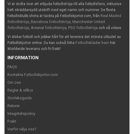
Vi är stolta över att erbjuda fotbollströja till alla fotbollsfans, inklusive
helt skräddarsydd utskrift med eget namn och nummer. De flesta
Real Madrid
fotbollsklubb shirta är täckta på Fotbollskjortor.com, från
fotbollströja
Barcelona fotbollströja
Manchester United
,
,
fotbollströja
Arsenal fotbollströja
PSG fotbollströja
,
,
och så vidare.
Vi älskar fotboll och jobbar hårt för att leverera det största utbudet av
Fotbollskläder barn
Fotbollskjortor online. Du kan också hitta
här.
Worldwide leverans och fri frakt!
INFORMATION
FAQS
Kontakta Fotbollskjortor.com
Om oss
Regler & villkor
Storleksguide
Returer
Integritetspolicy
Frakt
Varför välja oss?