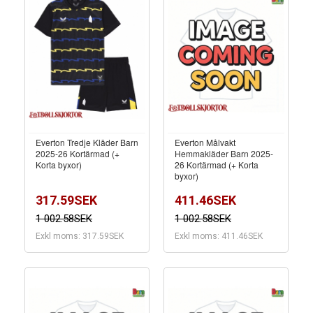
Everton Tredje Kläder Barn
Everton Målvakt
2025-26 Kortärmad (+
Hemmakläder Barn 2025-
Korta byxor)
26 Kortärmad (+ Korta
byxor)
317.59SEK
411.46SEK
1 002.58SEK
1 002.58SEK
Exkl moms: 317.59SEK
Exkl moms: 411.46SEK