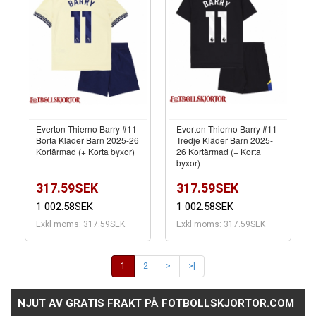
Everton Thierno Barry #11
Everton Thierno Barry #11
Borta Kläder Barn 2025-26
Tredje Kläder Barn 2025-
Kortärmad (+ Korta byxor)
26 Kortärmad (+ Korta
byxor)
317.59SEK
317.59SEK
1 002.58SEK
1 002.58SEK
Exkl moms: 317.59SEK
Exkl moms: 317.59SEK
1
2
>
>|
NJUT AV GRATIS FRAKT PÅ FOTBOLLSKJORTOR.COM