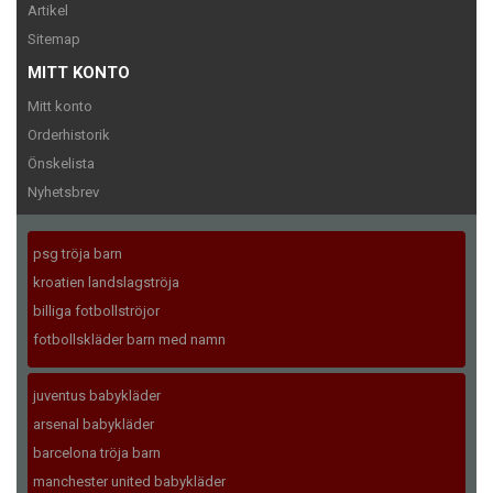
Artikel
Sitemap
MITT KONTO
Mitt konto
Orderhistorik
Önskelista
Nyhetsbrev
psg tröja barn
kroatien landslagströja
billiga fotbollströjor
fotbollskläder barn med namn
juventus babykläder
arsenal babykläder
barcelona tröja barn
manchester united babykläder