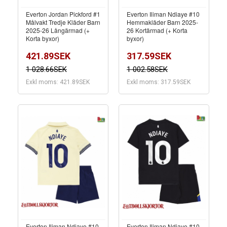
Everton Jordan Pickford #1
Everton Iliman Ndiaye #10
Målvakt Tredje Kläder Barn
Hemmakläder Barn 2025-
2025-26 Långärmad (+
26 Kortärmad (+ Korta
Korta byxor)
byxor)
421.89SEK
317.59SEK
1 028.66SEK
1 002.58SEK
Exkl moms: 421.89SEK
Exkl moms: 317.59SEK
Everton Iliman Ndiaye #10
Everton Iliman Ndiaye #10