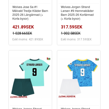
Wolves Jose Sa #1
Wolves Jorgen Strand
Målvakt Tredje Kläder Barn
Larsen #9 Hemmakläder
2025-26 Långärmad (+
Barn 2025-26 Kortärmad
Korta byxor)
(+ Korta byxor)
421.89SEK
317.59SEK
1 028.66SEK
1 002.58SEK
Exkl moms: 421.89SEK
Exkl moms: 317.59SEK
Wolves Jorgen Strand
Wolves Jorgen Strand