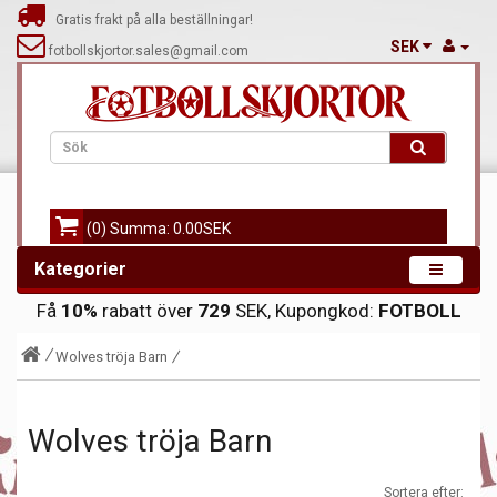
Gratis frakt på alla beställningar!
SEK
fotbollskjortor.sales@gmail.com
(0) Summa: 0.00SEK
Kategorier
Få
10%
rabatt över
729
SEK, Kupongkod:
FOTBOLL
Wolves tröja Barn
Wolves tröja Barn
Sortera efter: