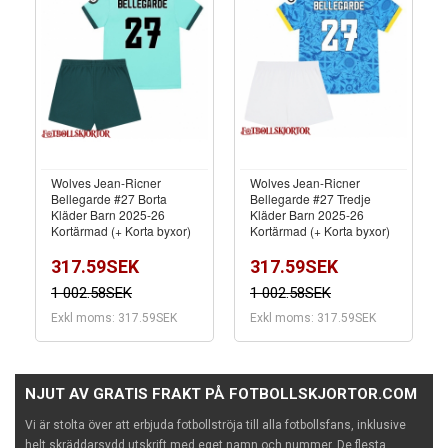
Wolves Jean-Ricner
Wolves Jean-Ricner
Bellegarde #27 Borta
Bellegarde #27 Tredje
Kläder Barn 2025-26
Kläder Barn 2025-26
Kortärmad (+ Korta byxor)
Kortärmad (+ Korta byxor)
317.59SEK
317.59SEK
1 002.58SEK
1 002.58SEK
Exkl moms: 317.59SEK
Exkl moms: 317.59SEK
NJUT AV GRATIS FRAKT PÅ FOTBOLLSKJORTOR.COM
Vi är stolta över att erbjuda fotbollströja till alla fotbollsfans, inklusive
helt skräddarsydd utskrift med eget namn och nummer. De flesta