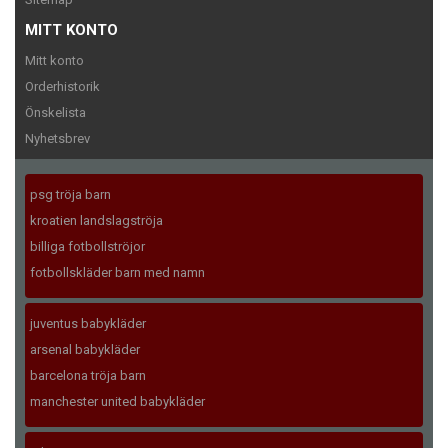
MITT KONTO
Mitt konto
Orderhistorik
Önskelista
Nyhetsbrev
psg tröja barn
kroatien landslagströja
billiga fotbollströjor
fotbollskläder barn med namn
juventus babykläder
arsenal babykläder
barcelona tröja barn
manchester united babykläder