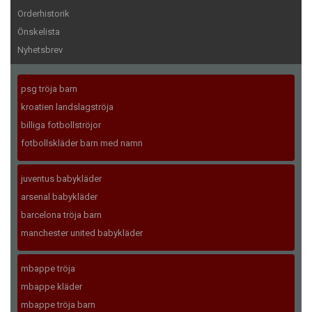
Orderhistorik
Önskelista
Nyhetsbrev
psg tröja barn
kroatien landslagströja
billiga fotbollströjor
fotbollskläder barn med namn
juventus babykläder
arsenal babykläder
barcelona tröja barn
manchester united babykläder
mbappe tröja
mbappe kläder
mbappe tröja barn