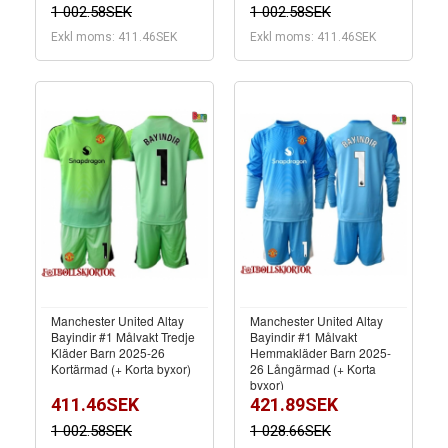
1 002.58SEK
1 002.58SEK
Exkl moms: 411.46SEK
Exkl moms: 411.46SEK
Manchester United Altay
Manchester United Altay
Bayindir #1 Målvakt Tredje
Bayindir #1 Målvakt
Kläder Barn 2025-26
Hemmakläder Barn 2025-
Kortärmad (+ Korta byxor)
26 Långärmad (+ Korta
byxor)
411.46SEK
421.89SEK
1 002.58SEK
1 028.66SEK