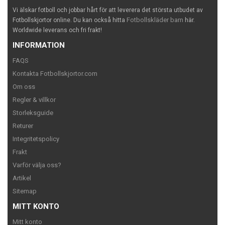
Vi älskar fotboll och jobbar hårt för att leverera det största utbudet av
Fotbollskläder barn
Fotbollskjortor online. Du kan också hitta
här.
Worldwide leverans och fri frakt!
INFORMATION
FAQS
Kontakta Fotbollskjortor.com
Om oss
Regler & villkor
Storleksguide
Returer
Integritetspolicy
Frakt
Varför välja oss?
Artikel
Sitemap
MITT KONTO
Mitt konto