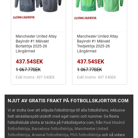
Manchester United Altay
Manchester United Altay
Bayindir #1 Målvakt
Bayindir #1 Målvakt
Bortatröja 2025-26
Tredjetröja 2025-26
Långärmad
Långärmad
437.54SEK
437.54SEK
1 067.77SEK
1 067.77SEK
Exkl moms: 437.54SEK
Exkl moms: 437.54SEK
NJUT AV GRATIS FRAKT PÅ FOTBOLLSKJORTOR.COM
Vi är stolta över att erbjuda fotbollströja till alla fotbollsfans, inklusive
helt skräddarsydd utskrift med eget namn och nummer. De flesta
Real Madrid
fotbollsklubb shirta är täckta på Fotbollskjortor.com, från
fotbollströja
Barcelona fotbollströja
Manchester United
,
,
fotbollströja
Arsenal fotbollströja
PSG fotbollströja
,
,
och så vidare.