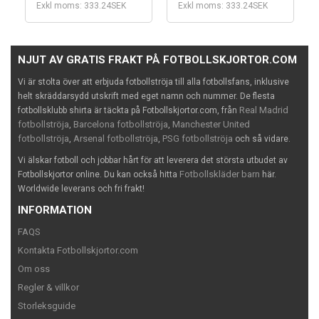
Exkl moms: 333.24SEK
Exkl moms: 333.24SEK
NJUT AV GRATIS FRAKT PÅ FOTBOLLSKJORTOR.COM
Vi är stolta över att erbjuda fotbollströja till alla fotbollsfans, inklusive
helt skräddarsydd utskrift med eget namn och nummer. De flesta
Real Madrid
fotbollsklubb shirta är täckta på Fotbollskjortor.com, från
fotbollströja
Barcelona fotbollströja
Manchester United
,
,
fotbollströja
Arsenal fotbollströja
PSG fotbollströja
,
,
och så vidare.
Vi älskar fotboll och jobbar hårt för att leverera det största utbudet av
Fotbollskläder barn
Fotbollskjortor online. Du kan också hitta
här.
Worldwide leverans och fri frakt!
INFORMATION
FAQS
Kontakta Fotbollskjortor.com
Om oss
Regler & villkor
Storleksguide