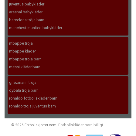
juventus babykläder
arsenal babykläder
barcelona tröja barn
manchester united babykläder
mbappe tröja
mbappe kläder
mbappe tröja barn
messi kläder barn
griezmann tröja
dybala tröja barn
ronaldo fotbollskläder barn
ronaldo tröja juventus barn
Fotbollskläder barn billigt
© 2026 Fotbollskjortor.com.
.