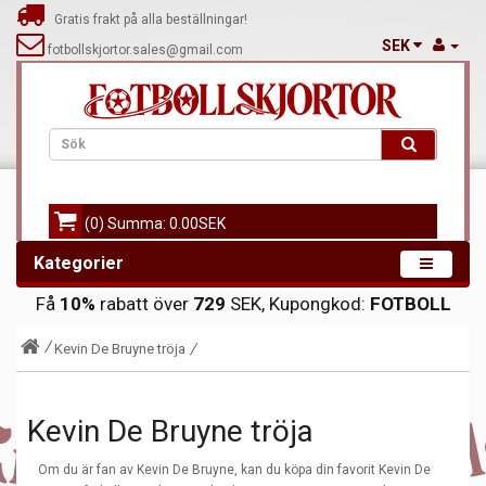
Gratis frakt på alla beställningar!
SEK
fotbollskjortor.sales@gmail.com
(0) Summa: 0.00SEK
Kategorier
Få
10%
rabatt över
729
SEK, Kupongkod:
FOTBOLL
Kevin De Bruyne tröja
Kevin De Bruyne tröja
Om du är fan av Kevin De Bruyne, kan du köpa din favorit Kevin De