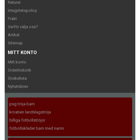
Returer
Integritetspolicy
Frakt
Varför välja oss?
Artikel
Sitemap
MITT KONTO
Mitt konto
Orderhistorik
Önskelista
Nyhetsbrev
psg tröja barn
kroatien landslagströja
billiga fotbollströjor
fotbollskläder barn med namn