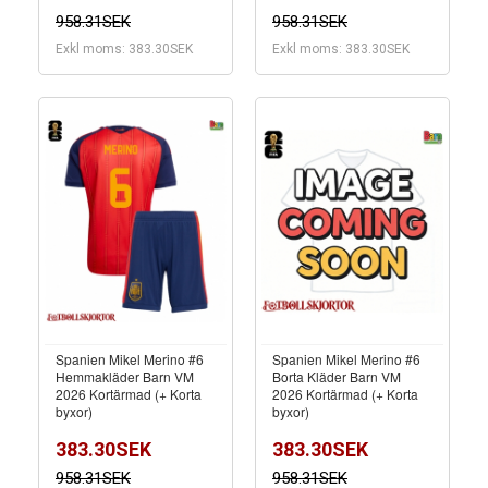
958.31SEK
958.31SEK
Exkl moms: 383.30SEK
Exkl moms: 383.30SEK
Spanien Mikel Merino #6
Spanien Mikel Merino #6
Hemmakläder Barn VM
Borta Kläder Barn VM
2026 Kortärmad (+ Korta
2026 Kortärmad (+ Korta
byxor)
byxor)
383.30SEK
383.30SEK
958.31SEK
958.31SEK