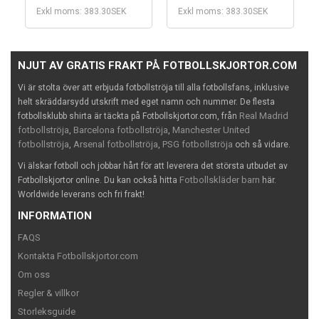
Exkl moms: 383.30SEK
Exkl moms: 383.30SEK
NJUT AV GRATIS FRAKT PÅ FOTBOLLSKJORTOR.COM
Vi är stolta över att erbjuda fotbollströja till alla fotbollsfans, inklusive
helt skräddarsydd utskrift med eget namn och nummer. De flesta
Real Madrid
fotbollsklubb shirta är täckta på Fotbollskjortor.com, från
fotbollströja
Barcelona fotbollströja
Manchester United
,
,
fotbollströja
Arsenal fotbollströja
PSG fotbollströja
,
,
och så vidare.
Vi älskar fotboll och jobbar hårt för att leverera det största utbudet av
Fotbollskläder barn
Fotbollskjortor online. Du kan också hitta
här.
Worldwide leverans och fri frakt!
INFORMATION
FAQS
Kontakta Fotbollskjortor.com
Om oss
Regler & villkor
Storleksguide