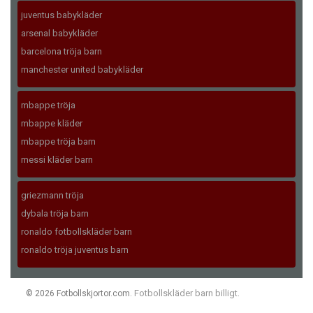
juventus babykläder
arsenal babykläder
barcelona tröja barn
manchester united babykläder
mbappe tröja
mbappe kläder
mbappe tröja barn
messi kläder barn
griezmann tröja
dybala tröja barn
ronaldo fotbollskläder barn
ronaldo tröja juventus barn
Fotbollskläder barn billigt
© 2026 Fotbollskjortor.com.
.