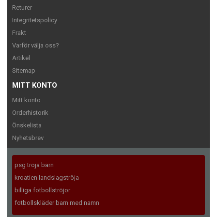
Returer
Integritetspolicy
Frakt
Varför välja oss?
Artikel
Sitemap
MITT KONTO
Mitt konto
Orderhistorik
Önskelista
Nyhetsbrev
psg tröja barn
kroatien landslagströja
billiga fotbollströjor
fotbollskläder barn med namn