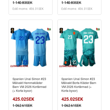
1 140.83SEK
1 140.83SEK
Exkl moms: 456.31SEK
Exkl moms: 456.31SEK
Spanien Unai Simon #23
Spanien Unai Simon #23
Målvakt Hemmakläder
Målvakt Borta Kläder Barn
Barn VM 2026 Kortärmad
VM 2026 Kortärmad (+
(+ Korta byxor)
Korta byxor)
425.02SEK
425.02SEK
1 062.61SEK
1 062.61SEK