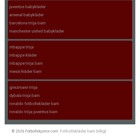
juventus babykläder
arsenal babykläder
barcelona tröja barn
manchester united babykläder
mbappe tröja
mbappe kläder
mbappe tröja barn
messi kläder barn
griezmann tröja
dybala tröja barn
ronaldo fotbollskläder barn
ronaldo tröja juventus barn
Fotbollskläder barn billigt
© 2026 Fotbollskjortor.com.
.