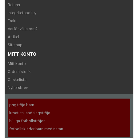
Returer
Integritetspolicy
Frakt
Varför välja oss?
Artikel
Sitemap
MITT KONTO
Mitt konto
Orderhistorik
Önskelista
Nyhetsbrev
psg tröja barn
kroatien landslagströja
billiga fotbollströjor
fotbollskläder barn med namn