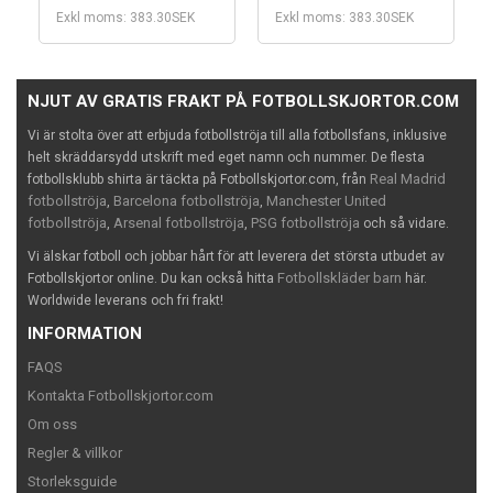
Exkl moms: 383.30SEK
Exkl moms: 383.30SEK
NJUT AV GRATIS FRAKT PÅ FOTBOLLSKJORTOR.COM
Vi är stolta över att erbjuda fotbollströja till alla fotbollsfans, inklusive
helt skräddarsydd utskrift med eget namn och nummer. De flesta
Real Madrid
fotbollsklubb shirta är täckta på Fotbollskjortor.com, från
fotbollströja
Barcelona fotbollströja
Manchester United
,
,
fotbollströja
Arsenal fotbollströja
PSG fotbollströja
,
,
och så vidare.
Vi älskar fotboll och jobbar hårt för att leverera det största utbudet av
Fotbollskläder barn
Fotbollskjortor online. Du kan också hitta
här.
Worldwide leverans och fri frakt!
INFORMATION
FAQS
Kontakta Fotbollskjortor.com
Om oss
Regler & villkor
Storleksguide