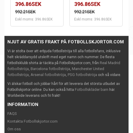
396.86SEK
396.86SEK
992.21SEK
992.21SEK
Exkl moms: 396.86SEK
Exkl moms: 396.86SEK
NJUT AV GRATIS FRAKT PÅ FOTBOLLSKJORTOR.COM
Vi är stolta över att erbjuda fotbollströja till alla fotbollsfans, inklusive
helt skräddarsydd utskrift med eget namn och nummer. De flesta
Real Madrid
fotbollsklubb shirta är täckta på Fotbollskjortor.com, från
fotbollströja
Barcelona fotbollströja
Manchester United
,
,
fotbollströja
Arsenal fotbollströja
PSG fotbollströja
,
,
och så vidare.
Vi älskar fotboll och jobbar hårt för att leverera det största utbudet av
Fotbollskläder barn
Fotbollskjortor online. Du kan också hitta
här.
Worldwide leverans och fri frakt!
INFORMATION
FAQS
Kontakta Fotbollskjortor.com
Om oss