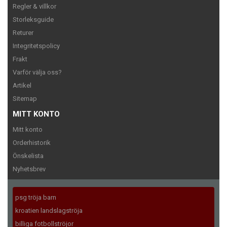
Regler & villkor
Storleksguide
Returer
Integritetspolicy
Frakt
Varför välja oss?
Artikel
Sitemap
MITT KONTO
Mitt konto
Orderhistorik
Önskelista
Nyhetsbrev
psg tröja barn
kroatien landslagströja
billiga fotbollströjor