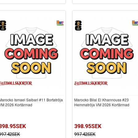
Marocko Ismael Saibari #11 Bortatröja
Marocko Bilal El Khannouss #23
VM 2026 Kortärmad
Hemmatröja VM 2026 Kortärmad
398.95SEK
398.95SEK
997.42SEK
997.42SEK