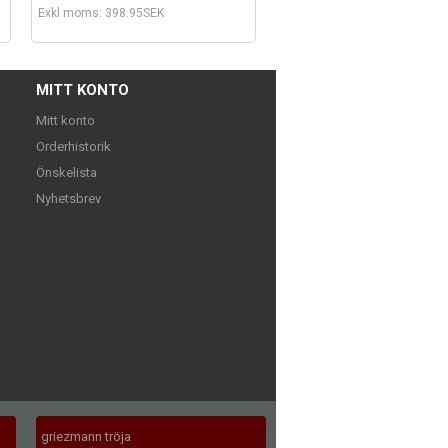
Exkl moms: 398.95SEK
MITT KONTO
Mitt konto
Orderhistorik
Önskelista
Nyhetsbrev
griezmann tröja