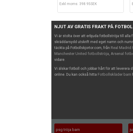
Exkl moms: 398.95SEK
NJUT AV GRATIS FRAKT PÅ FOTBO
Vi är stolta över att erbjuda fotbollströja till alla
skräddarsydd utskrift med eget namn och nummer
Real Madrid f
täckta på Fotbollskjortor.com, från
Manchester United fotbollströja
Arsenal fotbo
,
vidare.
Vi älskar fotboll och jobbar hårt för att leverera 
Fotbollskläder barn
online. Du kan också hitta
h
psg tröja barn
j