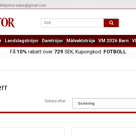
ollskjortor.sales@gmail.com
r
Landslagströjor
Damtröjor
Målvaktströja
VM 2026 Barn
V
Få
10%
rabatt över
729
SEK, Kupongkod:
FOTBOLL
rr
Sortera efter: