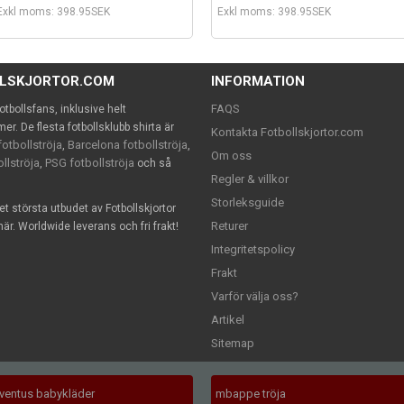
Exkl moms: 398.95SEK
Exkl moms: 398.95SEK
LLSKJORTOR.COM
INFORMATION
FAQS
 fotbollsfans, inklusive helt
. De flesta fotbollsklubb shirta är
Kontakta Fotbollskjortor.com
otbollströja
Barcelona fotbollströja
,
,
Om oss
llströja
PSG fotbollströja
,
och så
Regler & villkor
Storleksguide
det största utbudet av Fotbollskjortor
Returer
är. Worldwide leverans och fri frakt!
Integritetspolicy
Frakt
Varför välja oss?
Artikel
Sitemap
uventus babykläder
mbappe tröja