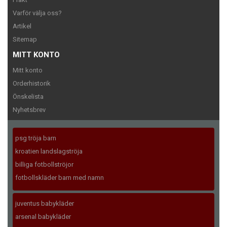
Varför välja oss?
Artikel
Sitemap
MITT KONTO
Mitt konto
Orderhistorik
Önskelista
Nyhetsbrev
psg tröja barn
kroatien landslagströja
billiga fotbollströjor
fotbollskläder barn med namn
juventus babykläder
arsenal babykläder