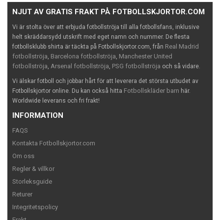
NJUT AV GRATIS FRAKT PÅ FOTBOLLSKJORTOR.COM
Vi är stolta över att erbjuda fotbollströja till alla fotbollsfans, inklusive
helt skräddarsydd utskrift med eget namn och nummer. De flesta
Real Madrid
fotbollsklubb shirta är täckta på Fotbollskjortor.com, från
fotbollströja
Barcelona fotbollströja
Manchester United
,
,
fotbollströja
Arsenal fotbollströja
PSG fotbollströja
,
,
och så vidare.
Vi älskar fotboll och jobbar hårt för att leverera det största utbudet av
Fotbollskläder barn
Fotbollskjortor online. Du kan också hitta
här.
Worldwide leverans och fri frakt!
INFORMATION
FAQS
Kontakta Fotbollskjortor.com
Om oss
Regler & villkor
Storleksguide
Returer
Integritetspolicy
Frakt