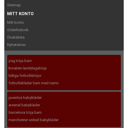
Sitemap
MITT KONTO
Mitt konto
Orderhistorik
Önskelista
Nyhetsbrev
psg tröja barn
kroatien landslagströja
billiga fotbollströjor
fotbollskläder barn med namn
juventus babykläder
arsenal babykläder
barcelona tröja barn
manchester united babykläder