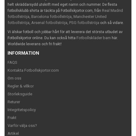
helt skräddarsydd utskrift med eget namn och nummer. De flesta
Real Madrid
fotbollsklubb shirta är täckta på Fotbollskjortor.com, från
fotbollströja
Barcelona fotbollströja
Manchester United
,
,
fotbollströja
Arsenal fotbollströja
PSG fotbollströja
,
,
och så vidare.
Vi älskar fotboll och jobbar hårt för att leverera det största utbudet av
Fotbollskläder barn
Fotbollskjortor online. Du kan också hitta
här.
Worldwide leverans och fri frakt!
INFORMATION
FAQS
Kontakta Fotbollskjortor.com
Om oss
Regler & villkor
Storleksguide
Returer
Integritetspolicy
Frakt
Varför välja oss?
Artikel