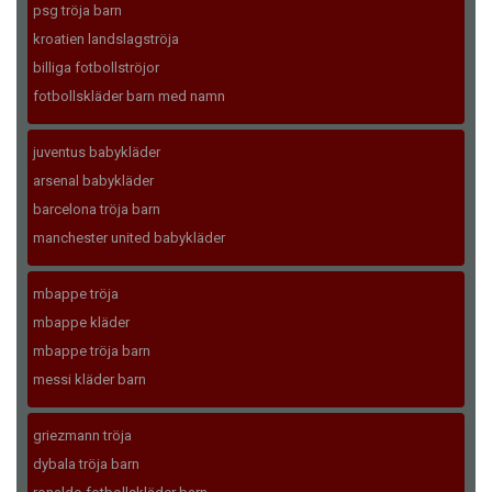
psg tröja barn
kroatien landslagströja
billiga fotbollströjor
fotbollskläder barn med namn
juventus babykläder
arsenal babykläder
barcelona tröja barn
manchester united babykläder
mbappe tröja
mbappe kläder
mbappe tröja barn
messi kläder barn
griezmann tröja
dybala tröja barn