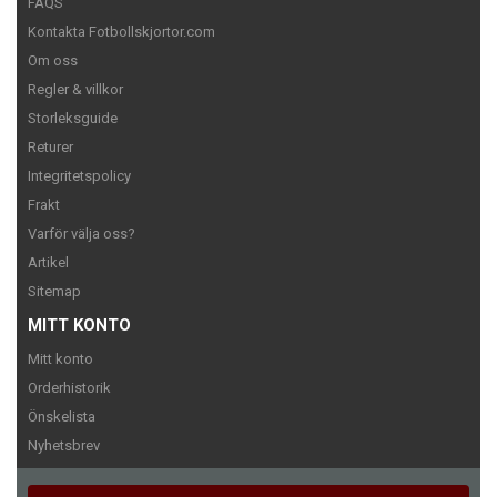
FAQS
Kontakta Fotbollskjortor.com
Om oss
Regler & villkor
Storleksguide
Returer
Integritetspolicy
Frakt
Varför välja oss?
Artikel
Sitemap
MITT KONTO
Mitt konto
Orderhistorik
Önskelista
Nyhetsbrev