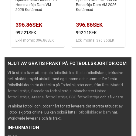
Hemmatröja Dam VM
Bortatröja Dam VM 2026
2026 Kortärmad
Kortärmad
396.86SEK
396.86SEK
992.21SEK
992.21SEK
Exkl moms: 396.86SEK
Exkl moms: 396.86SEK
NJUT AV GRATIS FRAKT PÅ FOTBOLLSKJORTOR.COM
Vi är stolta över att erbjuda fotbollströja till alla fotbollsfans, inklusive
helt skräddarsydd utskrift med eget namn och nummer. De flesta
Real Madrid
fotbollsklubb shirta är täckta på Fotbollskjortor.com, från
fotbollströja
Barcelona fotbollströja
Manchester United
,
,
fotbollströja
Arsenal fotbollströja
PSG fotbollströja
,
,
och så vidare.
Vi älskar fotboll och jobbar hårt för att leverera det största utbudet av
Fotbollskläder barn
Fotbollskjortor online. Du kan också hitta
här.
Worldwide leverans och fri frakt!
INFORMATION