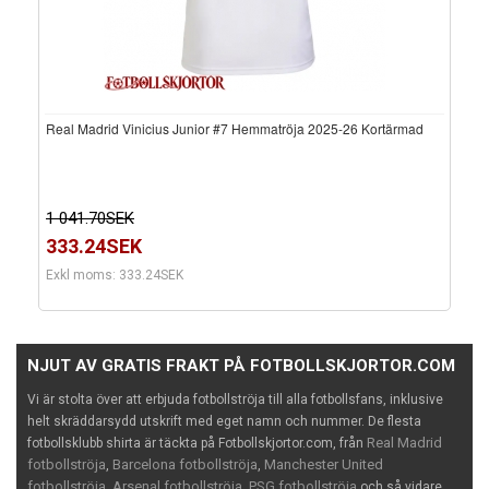
Real Madrid Vinicius Junior #7 Hemmatröja 2025-26 Kortärmad
1 041.70SEK
333.24SEK
Exkl moms: 333.24SEK
NJUT AV GRATIS FRAKT PÅ FOTBOLLSKJORTOR.COM
Vi är stolta över att erbjuda fotbollströja till alla fotbollsfans, inklusive
helt skräddarsydd utskrift med eget namn och nummer. De flesta
Real Madrid
fotbollsklubb shirta är täckta på Fotbollskjortor.com, från
fotbollströja
Barcelona fotbollströja
Manchester United
,
,
fotbollströja
Arsenal fotbollströja
PSG fotbollströja
,
,
och så vidare.