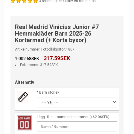
3 recensioner
/
Skriv en recension
Real Madrid Vinicius Junior #7
Hemmakläder Barn 2025-26
Kortärmad (+ Korta byxor)
Artikelnummer: Fotbollskjortor_1867
317.59SEK
1 002.58SEK
Exkl moms: 317.59SEK
Alternativ
Barn storlek
Lägg till ditt namn och nummer
(+62.06SEK)