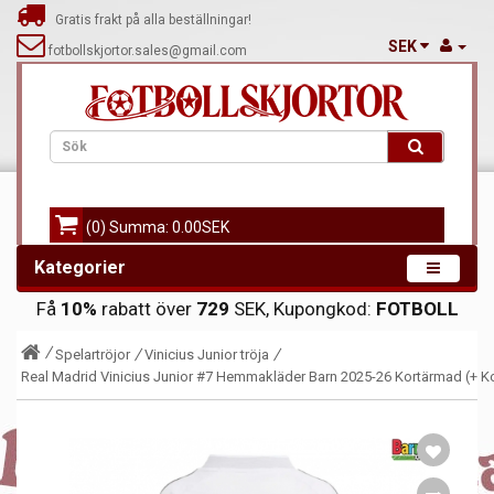
Gratis frakt på alla beställningar!
SEK
fotbollskjortor.sales@gmail.com
(0) Summa: 0.00SEK
Kategorier
Få
10%
rabatt över
729
SEK, Kupongkod:
FOTBOLL
Spelartröjor
Vinicius Junior tröja
Real Madrid Vinicius Junior #7 Hemmakläder Barn 2025-26 Kortärmad (+ Ko