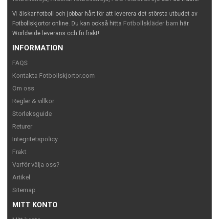
Vi älskar fotboll och jobbar hårt för att leverera det största utbudet av
Fotbollskläder barn
Fotbollskjortor online. Du kan också hitta
här.
Worldwide leverans och fri frakt!
INFORMATION
FAQS
Kontakta Fotbollskjortor.com
Om oss
Regler & villkor
Storleksguide
Returer
Integritetspolicy
Frakt
Varför välja oss?
Artikel
Sitemap
MITT KONTO