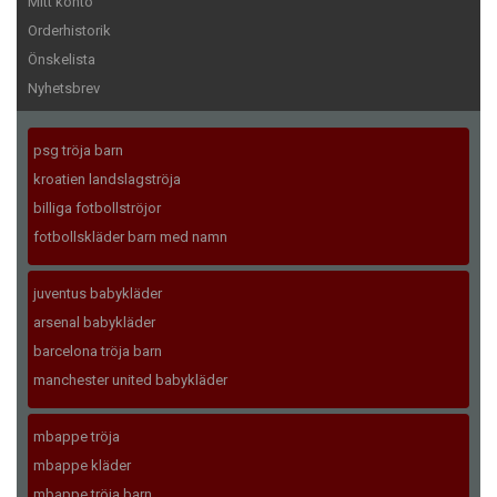
Mitt konto
Orderhistorik
Önskelista
Nyhetsbrev
psg tröja barn
kroatien landslagströja
billiga fotbollströjor
fotbollskläder barn med namn
juventus babykläder
arsenal babykläder
barcelona tröja barn
manchester united babykläder
mbappe tröja
mbappe kläder
mbappe tröja barn