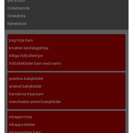
Mitt konto
Orderhistorik
Önskelista
Nyhetsbrev
psg tröja barn
kroatien landslagströja
billiga fotbollströjor
fotbollskläder barn med namn
juventus babykläder
arsenal babykläder
barcelona tröja barn
manchester united babykläder
mbappe tröja
mbappe kläder
mbappe tröja barn