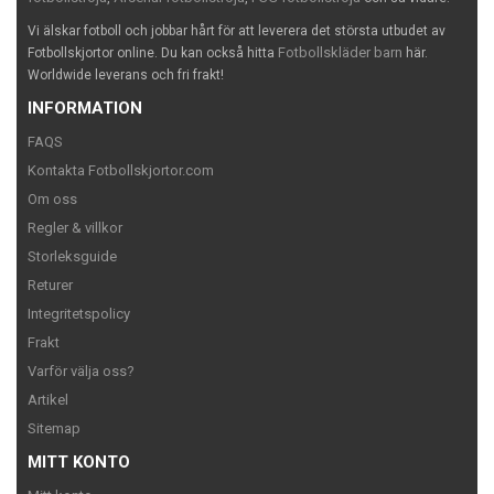
Vi älskar fotboll och jobbar hårt för att leverera det största utbudet av
Fotbollskläder barn
Fotbollskjortor online. Du kan också hitta
här.
Worldwide leverans och fri frakt!
INFORMATION
FAQS
Kontakta Fotbollskjortor.com
Om oss
Regler & villkor
Storleksguide
Returer
Integritetspolicy
Frakt
Varför välja oss?
Artikel
Sitemap
MITT KONTO