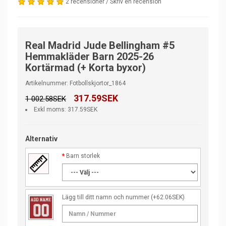
2 recensioner
/
Skriv en recension
Real Madrid Jude Bellingham #5
Hemmakläder Barn 2025-26
Kortärmad (+ Korta byxor)
Artikelnummer: Fotbollskjortor_1864
317.59SEK
1 002.58SEK
Exkl moms: 317.59SEK
Alternativ
Barn storlek
Lägg till ditt namn och nummer
(+62.06SEK)