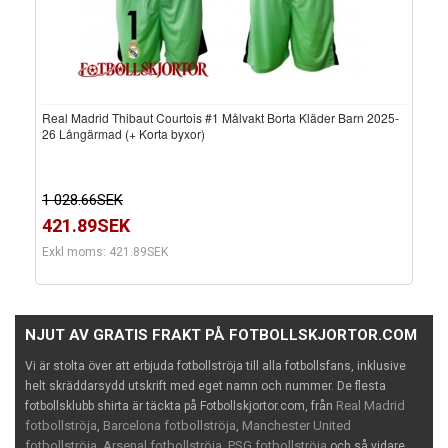
Real Madrid Thibaut Courtois #1 Målvakt Borta Kläder Barn 2025-
26 Långärmad (+ Korta byxor)
1 028.66SEK
421.89SEK
Exkl moms: 421.89SEK
NJUT AV GRATIS FRAKT PÅ FOTBOLLSKJORTOR.COM
Vi är stolta över att erbjuda fotbollströja till alla fotbollsfans, inklusive
helt skräddarsydd utskrift med eget namn och nummer. De flesta
Real Madrid
fotbollsklubb shirta är täckta på Fotbollskjortor.com, från
fotbollströja
Barcelona fotbollströja
Manchester United
,
,
fotbollströja
Arsenal fotbollströja
PSG fotbollströja
,
,
och så vidare.