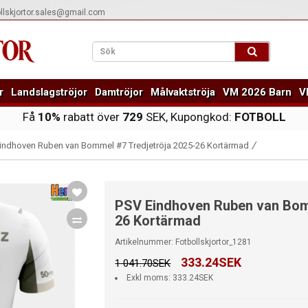
ollskjortor.sales@gmail.com
r
Landslagströjor
Damtröjor
Målvaktströja
VM 2026 Barn
V
Få
10%
rabatt över
729
SEK, Kupongkod:
FOTBOLL
indhoven Ruben van Bommel #7 Tredjetröja 2025-26 Kortärmad
PSV Eindhoven Ruben van Bomm
26 Kortärmad
Artikelnummer: Fotbollskjortor_1281
333.24SEK
1 041.70SEK
Exkl moms: 333.24SEK