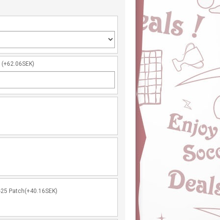
r
(+62.06SEK)
-25 Patch(+40.16SEK)