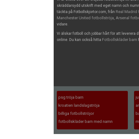
skräddarsydd utskrift med eget namn och nummer
Real Madrid f
täckta på Fotbollskjortor.com, från
Manchester United fotbollströja
Arsenal fotbo
,
vidare.
Vi älskar fotboll och jobbar hårt för att leverera 
Fotbollskläder barn
online. Du kan också hitta
h
psg tröja barn
j
kroatien landslagströja
a
billiga fotbollströjor
b
fotbollskläder barn med namn
m