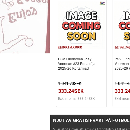
PSV Eindhoven Joey
PSV Eind
Veerman #23 Bortatröja
Veerman #
2025-26 Kortärmad
2025-26 
1 041.70SEK
1 041.7
333.24SEK
333.2
Exkl moms: 333.24SEK
Exkl mom
NJUT AV GRATIS FRAKT PÅ FOTBO
Vi är stolta över att erbjuda fotbollströja till alla