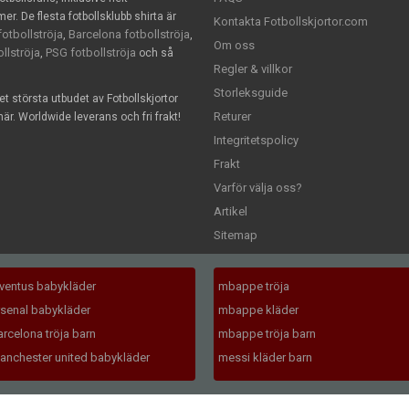
. De flesta fotbollsklubb shirta är
Kontakta Fotbollskjortor.com
otbollströja
Barcelona fotbollströja
,
,
Om oss
llströja
PSG fotbollströja
,
och så
Regler & villkor
Storleksguide
det största utbudet av Fotbollskjortor
Returer
är. Worldwide leverans och fri frakt!
Integritetspolicy
Frakt
Varför välja oss?
Artikel
Sitemap
uventus babykläder
mbappe tröja
rsenal babykläder
mbappe kläder
arcelona tröja barn
mbappe tröja barn
anchester united babykläder
messi kläder barn