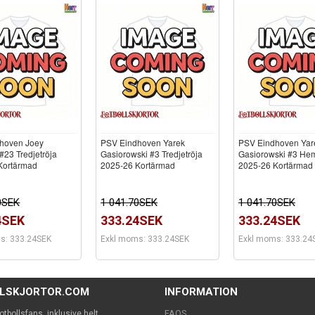
hoven Joey
PSV Eindhoven Yarek
PSV Eindhoven Yar
23 Tredjetröja
Gasiorowski #3 Tredjetröja
Gasiorowski #3 He
Kortärmad
2025-26 Kortärmad
2025-26 Kortärmad
0SEK
1 041.70SEK
1 041.70SEK
4SEK
333.24SEK
333.24SEK
s: 333.24SEK
Exkl moms: 333.24SEK
Exkl moms: 333.24
LLSKJORTOR.COM
INFORMATION
FAQS
 fotbollsfans, inklusive helt