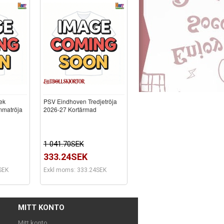
ek
PSV Eindhoven Tredjetröja
mmatröja
2026-27 Kortärmad
1 041.70SEK
333.24SEK
SEK
Exkl moms: 333.24SEK
MITT KONTO
Mitt konto