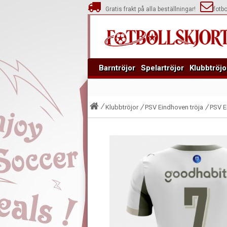
Gratis frakt på alla beställningar!
fotb
Barntröjor
Spelartröjor
Klubbtröjo
Klubbtröjor
PSV Eindhoven tröja
PSV E