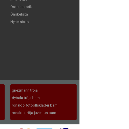
Orderhistorik
Önskelista
Nyhetsbrev
griezmann tröja
dybala tröja barn
ronaldo fotbollskläder barn
ronaldo tröja juventus barn