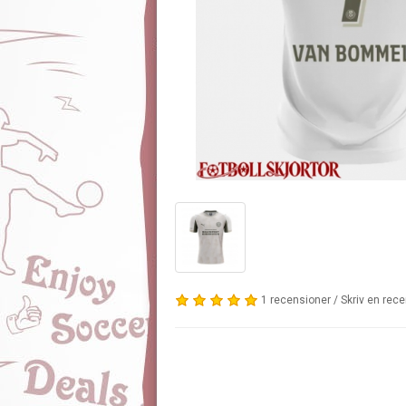
1 recensioner
/
Skriv en rec