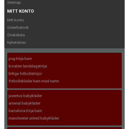
Sitemap
MITT KONTO
Mitt konto
Orderhistorik
Önskelista
Nyhetsbrev
psg tröja barn
kroatien landslagströja
billiga fotbollströjor
fotbollskläder barn med namn
juventus babykläder
arsenal babykläder
barcelona tröja barn
manchester united babykläder