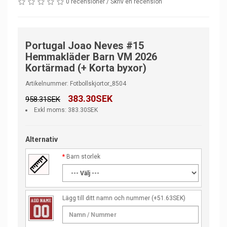
0 recensioner
/
Skriv en recension
Portugal Joao Neves #15
Hemmakläder Barn VM 2026
Kortärmad (+ Korta byxor)
Artikelnummer: Fotbollskjortor_8504
383.30SEK
958.31SEK
Exkl moms: 383.30SEK
Alternativ
Barn storlek
Lägg till ditt namn och nummer
(+51.63SEK)