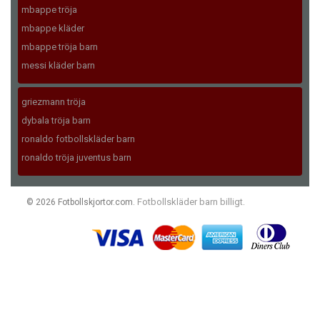
mbappe tröja
mbappe kläder
mbappe tröja barn
messi kläder barn
griezmann tröja
dybala tröja barn
ronaldo fotbollskläder barn
ronaldo tröja juventus barn
Fotbollskläder barn billigt
© 2026 Fotbollskjortor.com.
.