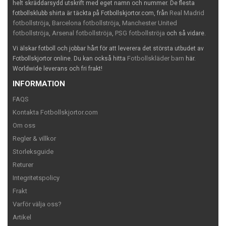
helt skräddarsydd utskrift med eget namn och nummer. De flesta
Real Madrid
fotbollsklubb shirta är täckta på Fotbollskjortor.com, från
fotbollströja
Barcelona fotbollströja
Manchester United
,
,
fotbollströja
Arsenal fotbollströja
PSG fotbollströja
,
,
och så vidare.
Vi älskar fotboll och jobbar hårt för att leverera det största utbudet av
Fotbollskläder barn
Fotbollskjortor online. Du kan också hitta
här.
Worldwide leverans och fri frakt!
INFORMATION
FAQS
Kontakta Fotbollskjortor.com
Om oss
Regler & villkor
Storleksguide
Returer
Integritetspolicy
Frakt
Varför välja oss?
Artikel