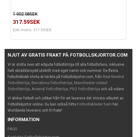
1 002.58SEK
317.59SEK
Exkl moms: 317.59SEK
NJUT AV GRATIS FRAKT PÅ FOTBOLLSKJORTOR.COM
Vi är stolta över att erbjuda fotbollströja till alla fotbollsfans, inklusive
helt skräddarsydd utskrift med eget namn och nummer. De flesta
Real Madrid
fotbollsklubb shirta är täckta på Fotbollskjortor.com, från
fotbollströja
Barcelona fotbollströja
Manchester United
,
,
fotbollströja
Arsenal fotbollströja
PSG fotbollströja
,
,
och så vidare.
Vi älskar fotboll och jobbar hårt för att leverera det största utbudet av
Fotbollskläder barn
Fotbollskjortor online. Du kan också hitta
här.
Worldwide leverans och fri frakt!
INFORMATION
FAQS
Kontakta Fotbollskjortor.com