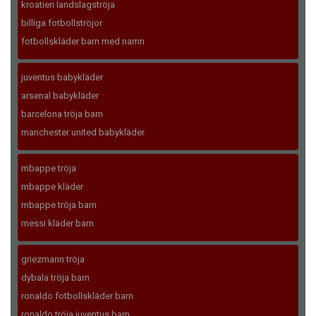
kroatien landslagströja
billiga fotbollströjor
fotbollskläder barn med namn
juventus babykläder
arsenal babykläder
barcelona tröja barn
manchester united babykläder
mbappe tröja
mbappe kläder
mbappe tröja barn
messi kläder barn
griezmann tröja
dybala tröja barn
ronaldo fotbollskläder barn
ronaldo tröja juventus barn