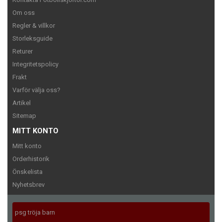
Om oss
Regler & villkor
Storleksguide
Returer
Integritetspolicy
Frakt
Varför välja oss?
Artikel
Sitemap
MITT KONTO
Mitt konto
Orderhistorik
Önskelista
Nyhetsbrev
psg tröja barn