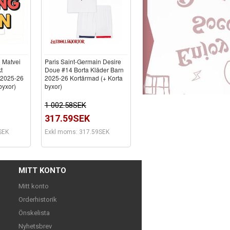
 Matvei
Paris Saint-Germain Desire
t
Doue #14 Borta Kläder Barn
 2025-26
2025-26 Kortärmad (+ Korta
byxor)
byxor)
1 002.58SEK
317.59SEK
SEK
Exkl moms: 317.59SEK
MITT KONTO
Mitt konto
Orderhistorik
Önskelista
Nyhetsbrev