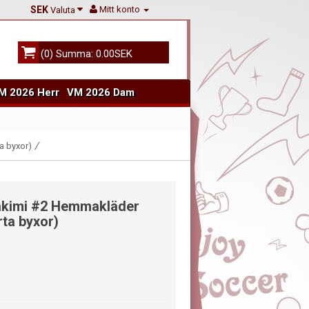
SEK
Mitt konto
Valuta
(0) Summa: 0.00SEK
M 2026 Herr
VM 2026 Dam
a byxor)
Hakimi #2 Hemmakläder
ta byxor)