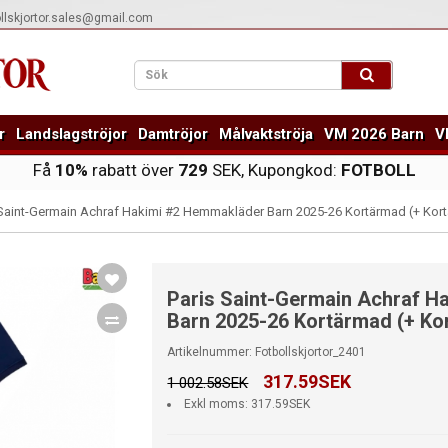
ollskjortor.sales@gmail.com
r
Landslagströjor
Damtröjor
Målvaktströja
VM 2026 Barn
V
Få
10%
rabatt över
729
SEK, Kupongkod:
FOTBOLL
 Saint-Germain Achraf Hakimi #2 Hemmakläder Barn 2025-26 Kortärmad (+ Kort
Paris Saint-Germain Achraf 
Barn 2025-26 Kortärmad (+ Kor
Artikelnummer: Fotbollskjortor_2401
317.59SEK
1 002.58SEK
Exkl moms: 317.59SEK