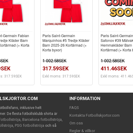
nt-Germain Fabian
Paris Saint-Germain
Paris Saint-Germain
redje Kläder Barn
Marquinhos #5 Tredje Kläder
Safonov #39 Målvak
ortärmad (+ Korta
Barn 2025-26 Kortärmad (+
Hemmakläder Barn
Korta byxor)
Kortärmad (+ Korta 
8SEK
1 002.58SEK
1 002.58SEK
9SEK
317.59SEK
411.46SEK
s: 317.59SEK
Exkl moms: 317.59SEK
Exkl moms: 411.46
LLSKJORTOR.COM
INFORMATION
FAQS
 fotbollsfans, inklusive helt
. De flesta fotbollsklubb shirta är
Kontakta Fotbollskjortor.com
otbollströja
Barcelona fotbollströja
,
,
Om oss
llströja
PSG fotbollströja
,
och så
Regler & villkor