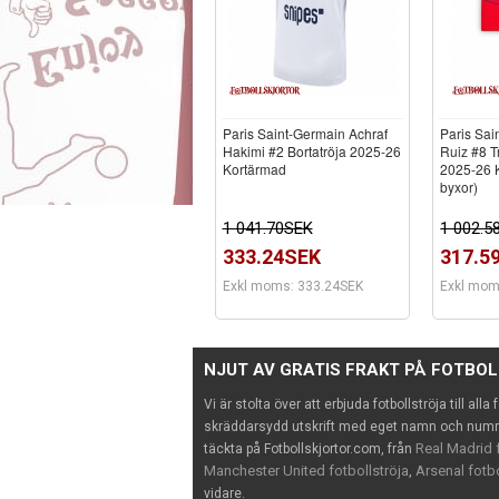
Paris Saint-Germain Achraf
Paris Sai
Hakimi #2 Bortatröja 2025-26
Ruiz #8 T
Kortärmad
2025-26 K
byxor)
1 041.70SEK
1 002.5
333.24SEK
317.5
Exkl moms: 333.24SEK
Exkl mom
NJUT AV GRATIS FRAKT PÅ FOTBO
Vi är stolta över att erbjuda fotbollströja till alla
skräddarsydd utskrift med eget namn och nummer
Real Madrid f
täckta på Fotbollskjortor.com, från
Manchester United fotbollströja
Arsenal fotbo
,
vidare.