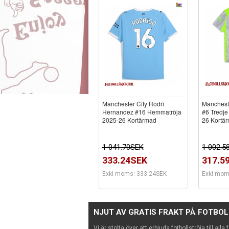
Manchester City Rodri
Manchest
Hernandez #16 Hemmatröja
#6 Tredje
2025-26 Kortärmad
26 Kortär
1 041.70SEK
1 002.5
333.24SEK
317.5
Exkl moms: 333.24SEK
Exkl mom
NJUT AV GRATIS FRAKT PÅ FOTBO
Vi är stolta över att erbjuda fotbollströja till alla