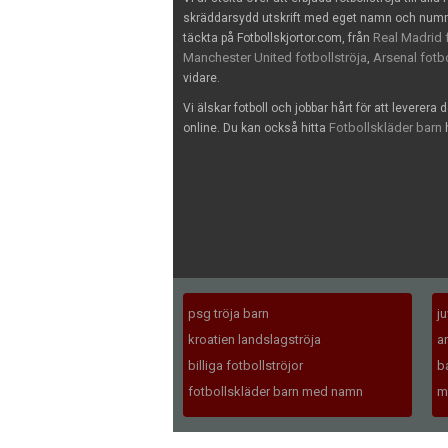
skräddarsydd utskrift med eget namn och nummer
Real Madrid f
täckta på Fotbollskjortor.com, från
Manchester United fotbollströja
Arsenal fotbo
,
vidare.
Vi älskar fotboll och jobbar hårt för att leverera 
Fotbollskläder barn
online. Du kan också hitta
h
psg tröja barn
j
kroatien landslagströja
a
billiga fotbollströjor
b
fotbollskläder barn med namn
m