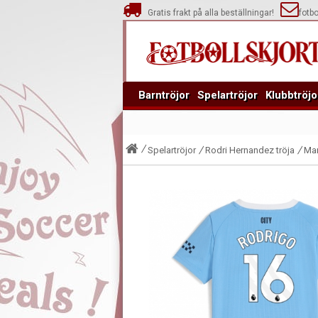
Gratis frakt på alla beställningar!
fotb
Barntröjor
Spelartröjor
Klubbtröjo
Spelartröjor
Rodri Hernandez tröja
Man