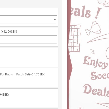
r
(+62.06SEK)
For Racism Patch Set(+54.76SEK)
94SEK)