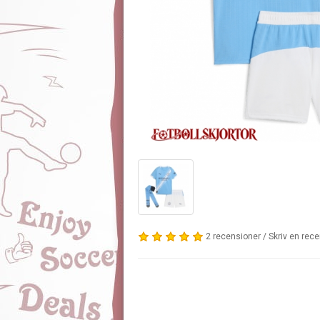
2 recensioner
/
Skriv en rec