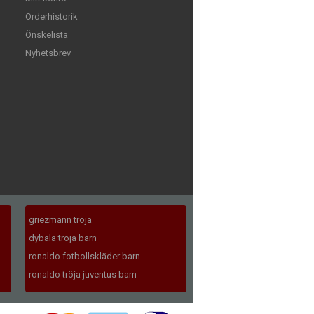
Orderhistorik
Önskelista
Nyhetsbrev
griezmann tröja
dybala tröja barn
ronaldo fotbollskläder barn
ronaldo tröja juventus barn