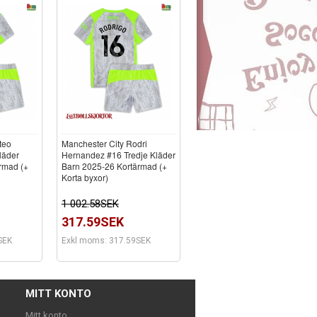
teo
Manchester City Rodri
läder
Hernandez #16 Tredje Kläder
rmad (+
Barn 2025-26 Kortärmad (+
Korta byxor)
1 002.58SEK
317.59SEK
SEK
Exkl moms: 317.59SEK
MITT KONTO
Mitt konto