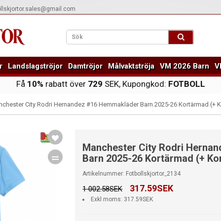
ollskjortor.sales@gmail.com
r
Landslagströjor
Damtröjor
Målvaktströja
VM 2026 Barn
V
Få
10%
rabatt över
729
SEK, Kupongkod:
FOTBOLL
chester City Rodri Hernandez #16 Hemmakläder Barn 2025-26 Kortärmad (+ K
Manchester City Rodri Herna
Barn 2025-26 Kortärmad (+ Kor
Artikelnummer: Fotbollskjortor_2134
317.59SEK
1 002.58SEK
Exkl moms: 317.59SEK