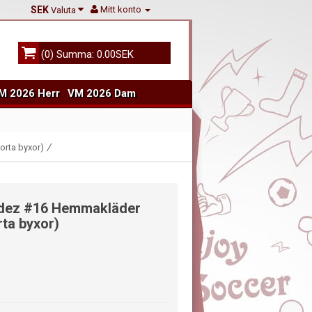
SEK
Mitt konto
Valuta
(0) Summa: 0.00SEK
M 2026 Herr
VM 2026 Dam
orta byxor)
ndez #16 Hemmakläder
ta byxor)