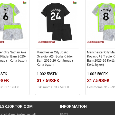
er City Nathan Ake
Manchester City Josko
Manchester City Ma
 Kläder Barn 2025-
Gvardiol #24 Borta Kläder
Kovacic #8 Tredje K
mad (+ Korta byxor)
Barn 2025-26 Kortärmad (+
Barn 2025-26 Kortä
Korta byxor)
Korta byxor)
8SEK
1 002.58SEK
1 002.58SEK
9SEK
317.59SEK
317.59SEK
s: 317.59SEK
Exkl moms: 317.59SEK
Exkl moms: 317.59
LLSKJORTOR.COM
INFORMATION
FAQS
 fotbollsfans, inklusive helt