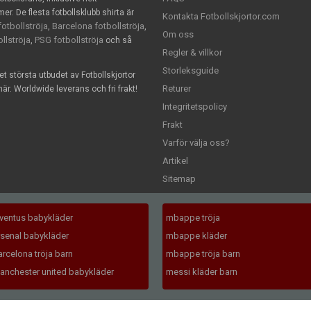
. De flesta fotbollsklubb shirta är
Kontakta Fotbollskjortor.com
otbollströja
Barcelona fotbollströja
,
,
Om oss
llströja
PSG fotbollströja
,
och så
Regler & villkor
Storleksguide
det största utbudet av Fotbollskjortor
Returer
är. Worldwide leverans och fri frakt!
Integritetspolicy
Frakt
Varför välja oss?
Artikel
Sitemap
uventus babykläder
mbappe tröja
rsenal babykläder
mbappe kläder
arcelona tröja barn
mbappe tröja barn
anchester united babykläder
messi kläder barn