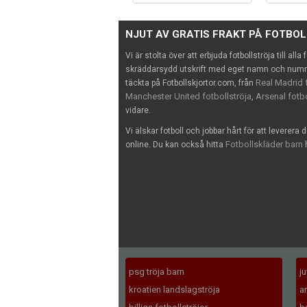
NJUT AV GRATIS FRAKT PÅ FOTBO
Vi är stolta över att erbjuda fotbollströja till alla
skräddarsydd utskrift med eget namn och nummer
Real Madrid f
täckta på Fotbollskjortor.com, från
Manchester United fotbollströja
Arsenal fotbo
,
vidare.
Vi älskar fotboll och jobbar hårt för att leverera 
Fotbollskläder barn
online. Du kan också hitta
h
psg tröja barn
j
kroatien landslagströja
a