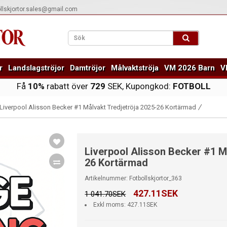
ollskjortor.sales@gmail.com
r
Landslagströjor
Damtröjor
Målvaktströja
VM 2026 Barn
V
Få
10%
rabatt över
729
SEK, Kupongkod:
FOTBOLL
Liverpool Alisson Becker #1 Målvakt Tredjetröja 2025-26 Kortärmad
Liverpool Alisson Becker #1 M
26 Kortärmad
Artikelnummer: Fotbollskjortor_363
427.11SEK
1 041.70SEK
Exkl moms: 427.11SEK