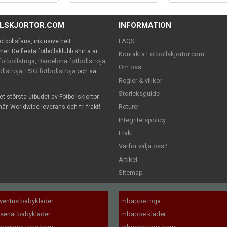
LLSKJORTOR.COM
INFORMATION
FAQS
 fotbollsfans, inklusive helt
. De flesta fotbollsklubb shirta är
Kontakta Fotbollskjortor.com
otbollströja
Barcelona fotbollströja
,
,
Om oss
llströja
PSG fotbollströja
,
och så
Regler & villkor
Storleksguide
det största utbudet av Fotbollskjortor
Returer
är. Worldwide leverans och fri frakt!
Integritetspolicy
Frakt
Varför välja oss?
Artikel
Sitemap
uventus babykläder
mbappe tröja
rsenal babykläder
mbappe kläder