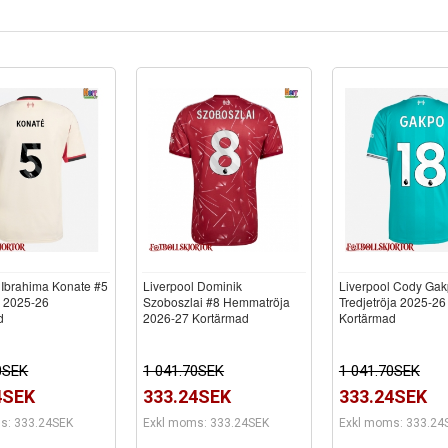
 Ibrahima Konate #5
Liverpool Dominik
Liverpool Cody Ga
a 2025-26
Szoboszlai #8 Hemmatröja
Tredjetröja 2025-26
d
2026-27 Kortärmad
Kortärmad
0SEK
1 041.70SEK
1 041.70SEK
4SEK
333.24SEK
333.24SEK
s: 333.24SEK
Exkl moms: 333.24SEK
Exkl moms: 333.24