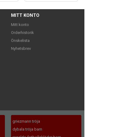
MITT KONTO
Mitt konto
Orderhistorik
Önskelista
Nyhetsbrev
griezmann tröja
dybala tröja barn