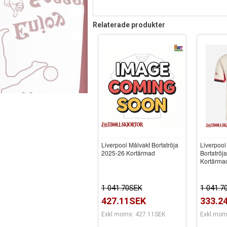
Relaterade produkter
Liverpool Målvakt Bortatröja
Liverpool
2025-26 Kortärmad
Bortatröj
Kortärma
1 041.70SEK
1 041.7
427.11SEK
333.2
Exkl moms: 427.11SEK
Exkl mom