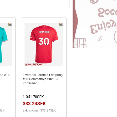
kpo #18
Liverpool Jeremie Frimpong
#30 Hemmatröja 2025-26
Kortärmad
1 041.70SEK
333.24SEK
SEK
Exkl moms: 333.24SEK