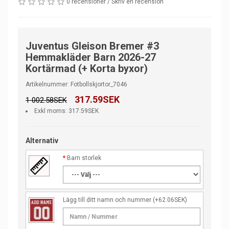
0 recensioner
/
Skriv en recension
Juventus Gleison Bremer #3
Hemmakläder Barn 2026-27
Kortärmad (+ Korta byxor)
Artikelnummer: Fotbollskjortor_7046
317.59SEK
1 002.58SEK
Exkl moms: 317.59SEK
Alternativ
Barn storlek
Lägg till ditt namn och nummer
(+62.06SEK)