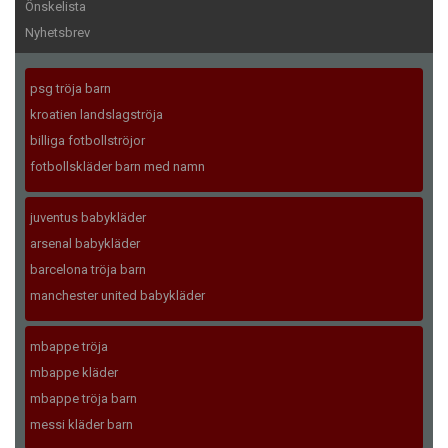
Önskelista
Nyhetsbrev
psg tröja barn
kroatien landslagströja
billiga fotbollströjor
fotbollskläder barn med namn
juventus babykläder
arsenal babykläder
barcelona tröja barn
manchester united babykläder
mbappe tröja
mbappe kläder
mbappe tröja barn
messi kläder barn