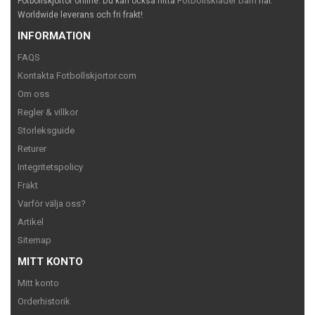
Fotbollskläder barn
Fotbollskjortor online. Du kan också hitta
här.
Worldwide leverans och fri frakt!
INFORMATION
FAQS
Kontakta Fotbollskjortor.com
Om oss
Regler & villkor
Storleksguide
Returer
Integritetspolicy
Frakt
Varför välja oss?
Artikel
Sitemap
MITT KONTO
Mitt konto
Orderhistorik