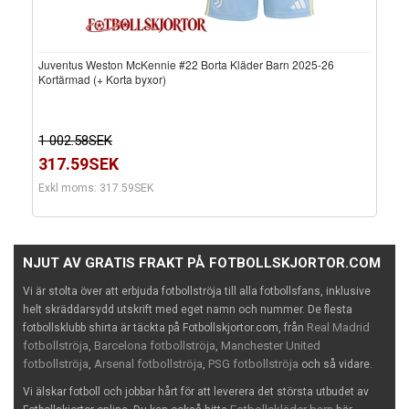
Juventus Weston McKennie #22 Borta Kläder Barn 2025-26
Kortärmad (+ Korta byxor)
1 002.58SEK
317.59SEK
Exkl moms: 317.59SEK
NJUT AV GRATIS FRAKT PÅ FOTBOLLSKJORTOR.COM
Vi är stolta över att erbjuda fotbollströja till alla fotbollsfans, inklusive
helt skräddarsydd utskrift med eget namn och nummer. De flesta
Real Madrid
fotbollsklubb shirta är täckta på Fotbollskjortor.com, från
fotbollströja
Barcelona fotbollströja
Manchester United
,
,
fotbollströja
Arsenal fotbollströja
PSG fotbollströja
,
,
och så vidare.
Vi älskar fotboll och jobbar hårt för att leverera det största utbudet av