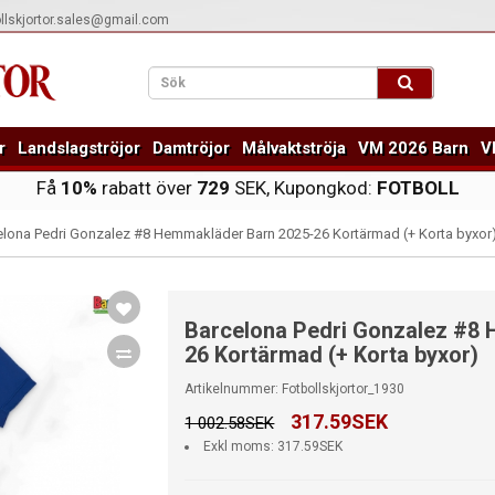
ollskjortor.sales@gmail.com
r
Landslagströjor
Damtröjor
Målvaktströja
VM 2026 Barn
V
Få
10%
rabatt över
729
SEK, Kupongkod:
FOTBOLL
elona Pedri Gonzalez #8 Hemmakläder Barn 2025-26 Kortärmad (+ Korta byxor
Barcelona Pedri Gonzalez #8
26 Kortärmad (+ Korta byxor)
Artikelnummer: Fotbollskjortor_1930
317.59SEK
1 002.58SEK
Exkl moms: 317.59SEK