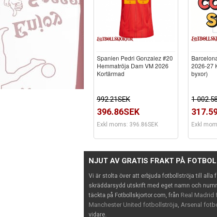
Spanien Pedri Gonzalez #20
Barcelona
Hemmatröja Dam VM 2026
2026-27 K
Kortärmad
byxor)
992.21SEK
1 002.5
396.86SEK
317.5
Exkl moms: 396.86SEK
Exkl mom
NJUT AV GRATIS FRAKT PÅ FOTBO
Vi är stolta över att erbjuda fotbollströja till alla
skräddarsydd utskrift med eget namn och nummer
Real Madrid f
täckta på Fotbollskjortor.com, från
Manchester United fotbollströja
Arsenal fotbo
,
vidare.