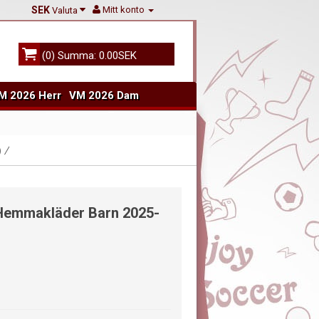
SEK
Mitt konto
Valuta
(0) Summa: 0.00SEK
M 2026 Herr
VM 2026 Dam
)
 Hemmakläder Barn 2025-