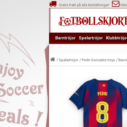
Gratis frakt på alla beställningar!
fotb
Barntröjor
Spelartröjor
Klubbtröjo
Spelartröjor
Pedri Gonzalez tröja
Barc