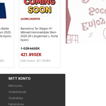
o Balde
Barcelona Ter Stegen #1
rn 2025-
Målvakt Hemmakläder Barn
ta byxor)
2025-26 Långärmad (+ Korta
byxor)
1 028.66SEK
421.89SEK
SEK
Exkl moms: 421.89SEK
MITT KONTO
Mitt konto
Orderhistorik
Önskelista
Nyhetsbrev