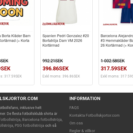
 Borta Kläder Barn
Spanien Pedri Gonzalez #20
Barcelona Alejandr
ortärmad (+ Korta
Bortatröja Dam VM 2026
#3 Hemmakläder Ba
Kortärmad
26 Kortärmad (+ Kor
8SEK
992.21SEK
1 002.58SEK
9SEK
396.86SEK
317.59SEK
s: 317.59SEK
Exkl moms: 396.86SEK
Exkl moms: 317.59
LLSKJORTOR.COM
INFORMATION
FAQS
 fotbollsfans, inklusive helt
. De flesta fotbollsklubb shirta är
Kontakta Fotbollskjortor.com
otbollströja
Barcelona fotbollströja
,
,
Om oss
llströja
PSG fotbollströja
,
och så
Regler & villkor