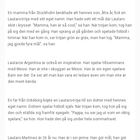
En mamma från Stockholm berättade att hennes son, åtta år, fick en
Lautaro-tröja med sitt eget namn. Han hade sett ett mål där Lautaro
sköt i krysset. "Mamma, han är så cool," sa han. När tröjan kom, tog han
på sig den med en gång. Han sprang ut på gården och spelade fotboll i
timmar. När han kom in, var tröjan grön av gräs, men han log. "Mamma,
jag gjorde fyra mål", sa han.
Lautaros Argentina är också en inspiration. Han spelar tillsammans
med Messi. Han är inte i skuggan av Messi. Han är sin egen spelare.
Barn ser det. De ser att man kan vara en ledare även om man inte är
den mest kända.
En far från Göteborg köpte en Lautaro-tröja till sin dotter med hennes
eget namn. Dottern spelar fotboll själv. När tröjan kom, tog hon på sig
den och ställde sig framför spegeln. "Pappa, nu ser jag ut som en riktig
spelare," sa hon. Hon hade den på sig under hela sommarlovet.
Lautaro Martinez är 26 år nu. Han är i sin prime. Han gör mål, han gör