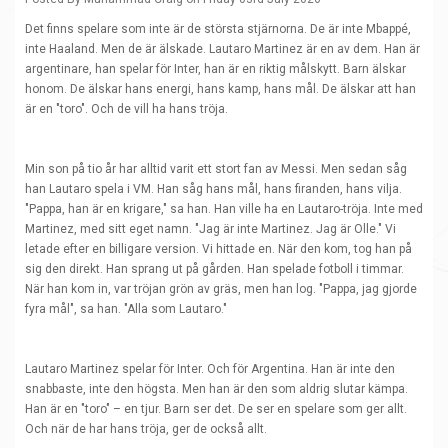
Det finns spelare som inte är de största stjärnorna. De är inte Mbappé,
inte Haaland. Men de är älskade. Lautaro Martinez är en av dem. Han är
argentinare, han spelar för Inter, han är en riktig målskytt. Barn älskar
honom. De älskar hans energi, hans kamp, hans mål. De älskar att han
är en "toro". Och de vill ha hans tröja.
Min son på tio år har alltid varit ett stort fan av Messi. Men sedan såg
han Lautaro spela i VM. Han såg hans mål, hans firanden, hans vilja.
"Pappa, han är en krigare," sa han. Han ville ha en Lautaro-tröja. Inte med
Martinez, med sitt eget namn. "Jag är inte Martinez. Jag är Olle." Vi
letade efter en billigare version. Vi hittade en. När den kom, tog han på
sig den direkt. Han sprang ut på gården. Han spelade fotboll i timmar.
När han kom in, var tröjan grön av gräs, men han log. "Pappa, jag gjorde
fyra mål", sa han. "Alla som Lautaro."
Lautaro Martinez spelar för Inter. Och för Argentina. Han är inte den
snabbaste, inte den högsta. Men han är den som aldrig slutar kämpa.
Han är en "toro" – en tjur. Barn ser det. De ser en spelare som ger allt.
Och när de har hans tröja, ger de också allt.