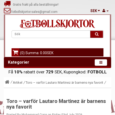
Gratis frakt på alla beställningar!
SEK
fotbollskjortor.sales@gmail.com
(0) Summa: 0.00SEK
Kategorier
Få
10%
rabatt över
729
SEK, Kupongkod:
FOTBOLL
Artikel
Toro – varför Lautaro Martinez är barnens nya favorit
Toro – varför Lautaro Martinez är barnens
nya favorit
Posted By Muhammad Craig on Friday 03rd July 2026