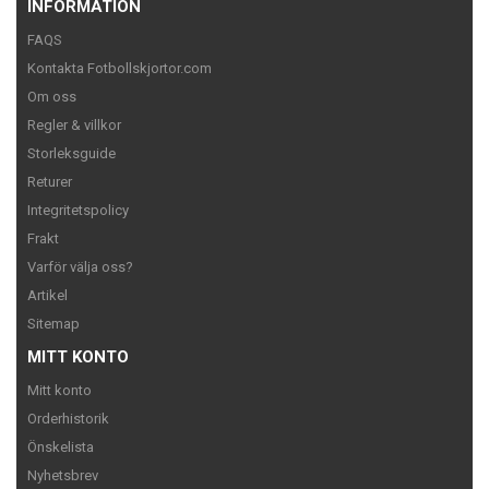
INFORMATION
FAQS
Kontakta Fotbollskjortor.com
Om oss
Regler & villkor
Storleksguide
Returer
Integritetspolicy
Frakt
Varför välja oss?
Artikel
Sitemap
MITT KONTO
Mitt konto
Orderhistorik
Önskelista
Nyhetsbrev