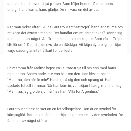
assists, han är överallt på planen. Barn följer honom. De ser hans
energi, hans kamp, hans glädje. De vill vara en del av det.
När man söker efter "
Billiga Lautaro Martinez tröjor
" handlar det inte om
att köpa det dyraste märket. Det handlar om att barnet ska få känna sig
som en del av något. Att få känna sig som en krigare. Barn växer. Tröjor
blir för små. De slits, de rivs, de blir fläckiga. Att köpa dyra originaltröjor
varje säsong är inte hållbart för de flesta.
En mamma från Malmö köpte en Lautaro-tröja till sin son med hans
eget namn. Sonen hade inte ens bett om den. Han blev chockad.
"Mamma, den här är min!" Han tog på sig den och sprang ut. Han
spelade fotboll i timmar. När han kom in, var tröjan fläckig, men han log.
"Mamma, jag gjorde sju mål," sa han. "Alla för Argentina."
Lautaro Martinez är mer än en fotbollsspelare. Han är en symbol för
kämpaglöd. Barn som bär hans tröja idag är en del av den symbolen. De
är en del av något större.