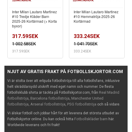
Inter Milan Lautaro Martinez
Inter Milan Lautaro Martinez
#10 Tredje Kläder Barn
#10 Hemmatröja 2025-26
2025-26 Kortärmad (+ Korta
Kortärmad
byxor)
317.59SEK
333.24SEK
1 002.58SEK
1 041.70SEK
317.59SEK
333.24SEK
NJUT AV GRATIS FRAKT PÅ FOTBOLLSKJORTOR.COM
Vi är stolta över att erbjuda fotbollströja till alla fotbollsfans, inklusive
helt skräddarsydd utskrift med eget namn och nummer. De flesta
Real Madrid
fotbollsklubb shirta är täckta på Fotbollskjortor.com, från
fotbollströja
Barcelona fotbollströja
Manchester United
,
,
fotbollströja
Arsenal fotbollströja
PSG fotbollströja
,
,
och så vidare.
Vi älskar fotboll och jobbar hårt för att leverera det största utbudet av
Fotbollskläder barn
Fotbollskjortor online. Du kan också hitta
här.
Worldwide leverans och fri frakt!