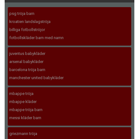
psg tröja barn
kroatien landslagströja
billiga fotbollströjor
fotbollskläder barn med namn
juventus babykläder
arsenal babykläder
barcelona tröja barn
manchester united babykläder
mbappe tröja
mbappe kläder
mbappe tröja barn
messi kläder barn
griezmann tröja