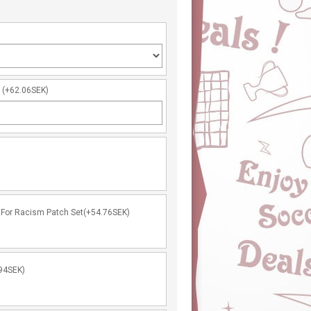
r
(+62.06SEK)
For Racism Patch Set(+54.76SEK)
94SEK)