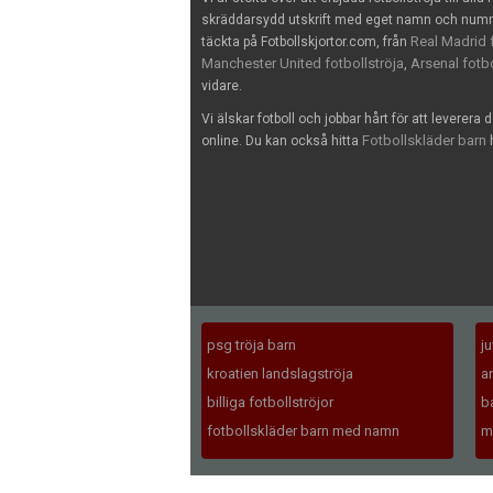
skräddarsydd utskrift med eget namn och nummer
Real Madrid f
täckta på Fotbollskjortor.com, från
Manchester United fotbollströja
Arsenal fotbo
,
vidare.
Vi älskar fotboll och jobbar hårt för att leverera 
Fotbollskläder barn
online. Du kan också hitta
h
psg tröja barn
j
kroatien landslagströja
a
billiga fotbollströjor
b
fotbollskläder barn med namn
m