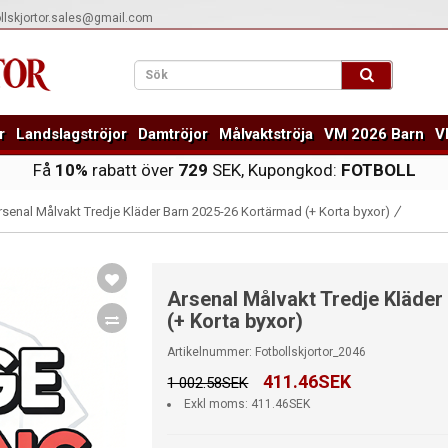
ollskjortor.sales@gmail.com
r
Landslagströjor
Damtröjor
Målvaktströja
VM 2026 Barn
V
Få
10%
rabatt över
729
SEK, Kupongkod:
FOTBOLL
rsenal Målvakt Tredje Kläder Barn 2025-26 Kortärmad (+ Korta byxor)
Arsenal Målvakt Tredje Kläde
(+ Korta byxor)
Artikelnummer: Fotbollskjortor_2046
411.46SEK
1 002.58SEK
Exkl moms: 411.46SEK