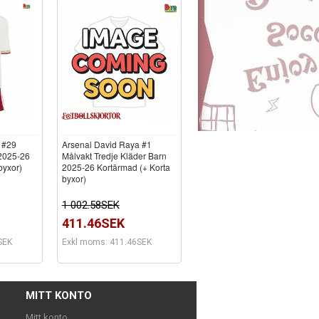
 #29
Arsenal David Raya #1
 2025-26
Målvakt Tredje Kläder Barn
byxor)
2025-26 Kortärmad (+ Korta
byxor)
1 002.58SEK
411.46SEK
SEK
Exkl moms: 411.46SEK
MITT KONTO
Mitt konto