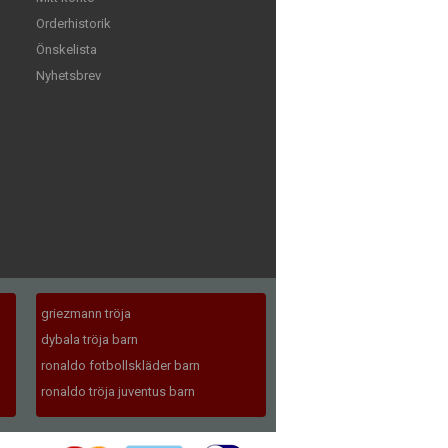
Orderhistorik
Önskelista
Nyhetsbrev
griezmann tröja
dybala tröja barn
ronaldo fotbollskläder barn
ronaldo tröja juventus barn