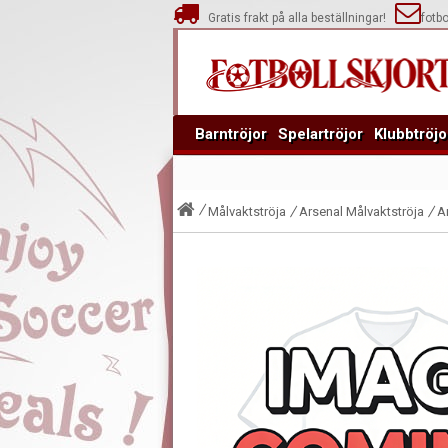
Gratis frakt på alla beställningar!
fotb
Barntröjor
Spelartröjor
Klubbtröjo
Målvaktströja
Arsenal Målvaktströja
A