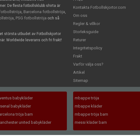
. De flesta fotbollsklubb shirta är
Kontakta Fotbollskjortor.com
otbollströja
Barcelona fotbollströja
,
,
Om oss
llströja
PSG fotbollströja
,
och så
Regler & villkor
Storleksguide
det största utbudet av Fotbollskjortor
Returer
är. Worldwide leverans och fri frakt!
Integritetspolicy
Frakt
Varför välja oss?
Artikel
Sitemap
uventus babykläder
mbappe tröja
rsenal babykläder
mbappe kläder
arcelona tröja barn
mbappe tröja barn
anchester united babykläder
messi kläder barn