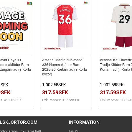
David Raya #1
Arsenal Martin Zubimendi
Arsenal Kai Havertz
Hemmakläder Barn
#36 Hemmakläder Barn
Tredje Kläder Barn
Långärmad (+ Korta
2025-26 Kortärmad (+ Korta
Kortärmad (+ Korta 
byxor)
6SEK
1 002.58SEK
1 002.58SEK
9SEK
317.59SEK
317.59SEK
s: 421.89SEK
Exkl moms: 317.59SEK
Exkl moms: 317.59
LLSKJORTOR.COM
INFORMATION
FAQS
 fotbollsfans, inklusive helt