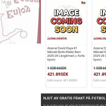
Arsenal David Raya #1
Arsenal 
Målvakt Borta Kläder Barn
Målvakt 
2025-26 Långärmad (+ Korta
2025-26 
byxor)
byxor)
1 028.66SEK
1 028.6
421.89SEK
421.8
Exkl moms: 421.89SEK
Exkl mom
NJUT AV GRATIS FRAKT PÅ FOTBO
Vi är stolta över att erbjuda fotbollströja till alla