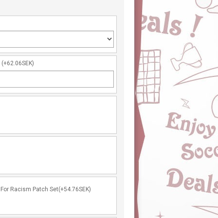
r
(+62.06SEK)
For Racism Patch Set(+54.76SEK)