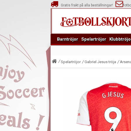
Gratis frakt på alla beställningar!
fotb
Barntröjor
Spelartröjor
Klubbtröjo
Spelartröjor
Gabriel Jesus tröja
Arsena