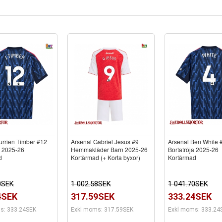
urrien Timber #12
Arsenal Gabriel Jesus #9
Arsenal Ben White 
a 2025-26
Hemmakläder Barn 2025-26
Bortatröja 2025-26
d
Kortärmad (+ Korta byxor)
Kortärmad
0SEK
1 002.58SEK
1 041.70SEK
4SEK
317.59SEK
333.24SEK
s: 333.24SEK
Exkl moms: 317.59SEK
Exkl moms: 333.24