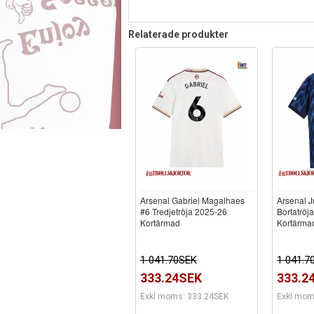
Relaterade produkter
Arsenal Gabriel Magalhaes
Arsenal J
#6 Tredjetröja 2025-26
Bortatröj
Kortärmad
Kortärma
1 041.70SEK
1 041.7
333.24SEK
333.2
Exkl moms: 333.24SEK
Exkl mom