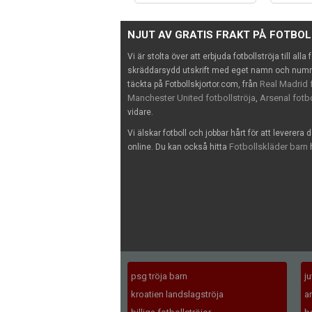
NJUT AV GRATIS FRAKT PÅ FOTBO
Vi är stolta över att erbjuda fotbollströja till alla
skräddarsydd utskrift med eget namn och nummer
Real Madrid f
täckta på Fotbollskjortor.com, från
Manchester United fotbollströja
Arsenal fotbo
,
vidare.
Vi älskar fotboll och jobbar hårt för att leverera 
Fotbollskläder barn
online. Du kan också hitta
h
psg tröja barn
j
kroatien landslagströja
a