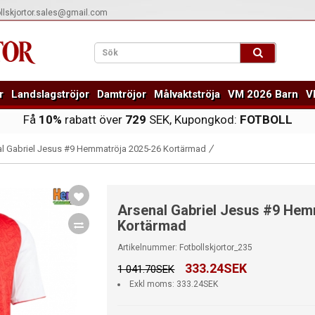
ollskjortor.sales@gmail.com
r
Landslagströjor
Damtröjor
Målvaktströja
VM 2026 Barn
V
Få
10%
rabatt över
729
SEK, Kupongkod:
FOTBOLL
l Gabriel Jesus #9 Hemmatröja 2025-26 Kortärmad
Arsenal Gabriel Jesus #9 Hem
Kortärmad
Artikelnummer: Fotbollskjortor_235
333.24SEK
1 041.70SEK
Exkl moms: 333.24SEK