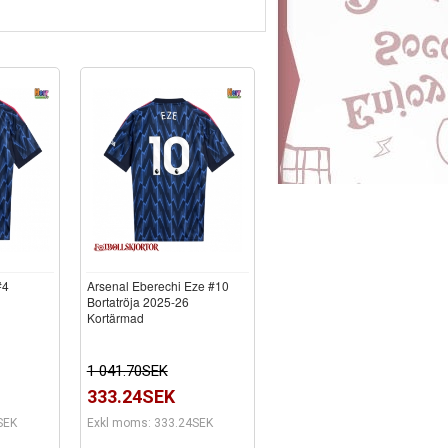
#4
Arsenal Eberechi Eze #10
Bortatröja 2025-26
Kortärmad
1 041.70SEK
333.24SEK
SEK
Exkl moms: 333.24SEK