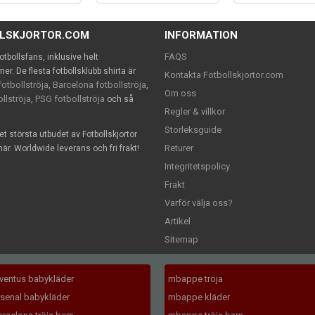
LLSKJORTOR.COM
INFORMATION
FAQS
 fotbollsfans, inklusive helt
. De flesta fotbollsklubb shirta är
Kontakta Fotbollskjortor.com
otbollströja
Barcelona fotbollströja
,
,
Om oss
llströja
PSG fotbollströja
,
och så
Regler & villkor
Storleksguide
det största utbudet av Fotbollskjortor
Returer
är. Worldwide leverans och fri frakt!
Integritetspolicy
Frakt
Varför välja oss?
Artikel
Sitemap
uventus babykläder
mbappe tröja
rsenal babykläder
mbappe kläder