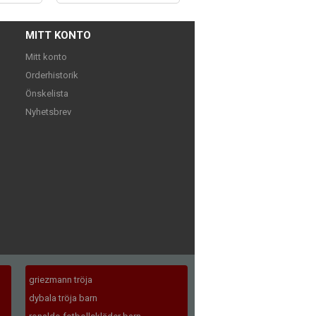
MITT KONTO
Mitt konto
Orderhistorik
Önskelista
Nyhetsbrev
griezmann tröja
dybala tröja barn