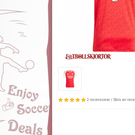
2 recensioner
/
Skriv en rec