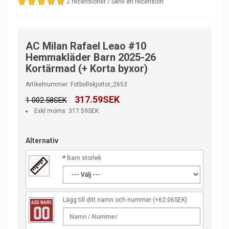
2 recensioner
/
Skriv en recension
AC Milan Rafael Leao #10
Hemmakläder Barn 2025-26
Kortärmad (+ Korta byxor)
Artikelnummer: Fotbollskjortor_2653
317.59SEK
1 002.58SEK
Exkl moms: 317.59SEK
Alternativ
Barn storlek
Lägg till ditt namn och nummer
(+62.06SEK)