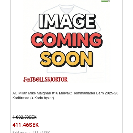
AC Milan Mike Maignan #16 Målvakt Hemmakläder Barn 2025-26
Kortärmad (+ Korta byxor)
1 002.58SEK
411.46SEK
Exkl moms: 411.46SEK