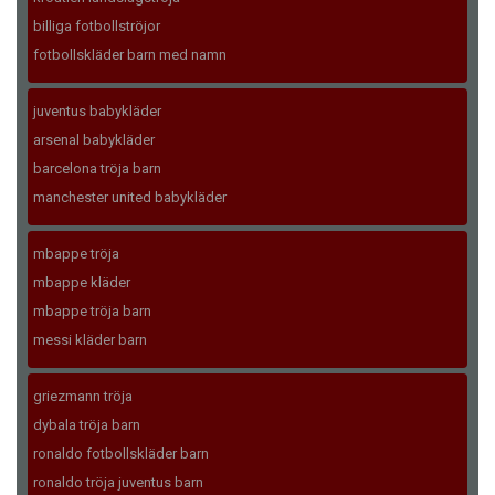
billiga fotbollströjor
fotbollskläder barn med namn
juventus babykläder
arsenal babykläder
barcelona tröja barn
manchester united babykläder
mbappe tröja
mbappe kläder
mbappe tröja barn
messi kläder barn
griezmann tröja
dybala tröja barn
ronaldo fotbollskläder barn
ronaldo tröja juventus barn