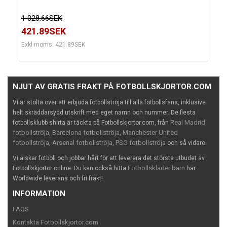
1 028.66SEK
421.89SEK
Exkl moms: 421.89SEK
NJUT AV GRATIS FRAKT PÅ FOTBOLLSKJORTOR.COM
Vi är stolta över att erbjuda fotbollströja till alla fotbollsfans, inklusive
helt skräddarsydd utskrift med eget namn och nummer. De flesta
Real Madrid
fotbollsklubb shirta är täckta på Fotbollskjortor.com, från
fotbollströja
Barcelona fotbollströja
Manchester United
,
,
fotbollströja
Arsenal fotbollströja
PSG fotbollströja
,
,
och så vidare.
Vi älskar fotboll och jobbar hårt för att leverera det största utbudet av
Fotbollskläder barn
Fotbollskjortor online. Du kan också hitta
här.
Worldwide leverans och fri frakt!
INFORMATION
FAQS
Kontakta Fotbollskjortor.com