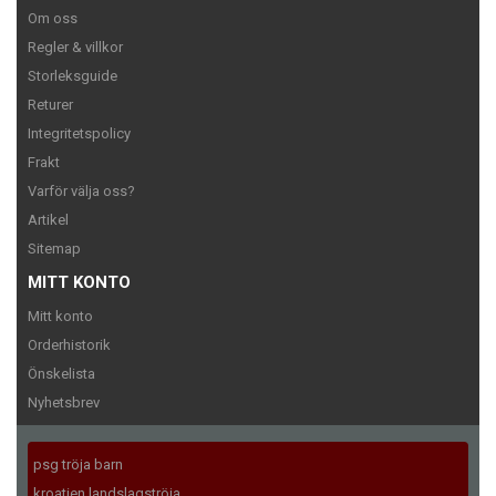
Om oss
Regler & villkor
Storleksguide
Returer
Integritetspolicy
Frakt
Varför välja oss?
Artikel
Sitemap
MITT KONTO
Mitt konto
Orderhistorik
Önskelista
Nyhetsbrev
psg tröja barn
kroatien landslagströja